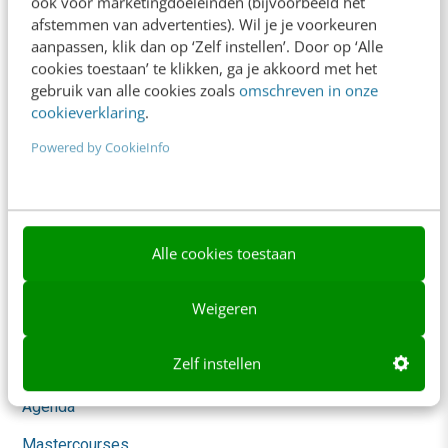
ook voor marketingdoeleinden (bijvoorbeeld het
Whitepapers
afstemmen van advertenties). Wil je je voorkeuren
aanpassen, klik dan op ‘Zelf instellen’. Door op ‘Alle
Blog
cookies toestaan’ te klikken, ga je akkoord met het
gebruik van alle cookies zoals
omschreven in onze
AI & Tech
cookieverklaring
.
Content & Communicatie
Powered by CookieInfo
Klantcontact & CX
Marketing
Social
Alle cookies toestaan
Themanieuwsbrieven
Weigeren
Community
Zelf instellen
Academy
Agenda
Mastercourses