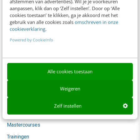
afstemmen van advertenties). Wil je je voorkeuren
Blog
aanpassen, klik dan op ‘Zelf instellen’. Door op ‘Alle
AI & Tech
cookies toestaan’ te klikken, ga je akkoord met het
gebruik van alle cookies zoals
omschreven in onze
Content & Communicatie
cookieverklaring
.
Klantcontact & CX
Powered by CookieInfo
Marketing
Social
Alle cookies toestaan
Themanieuwsbrieven
Community
Weigeren
Academy
Zelf instellen
Agenda
Mastercourses
Trainingen