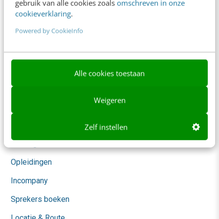
gebruik van alle cookies zoals
omschreven in onze
Marketing
cookieverklaring
.
Social
Powered by CookieInfo
Themanieuwsbrieven
Community
Alle cookies toestaan
Academy
Weigeren
Agenda
Mastercourses
Zelf instellen
Trainingen
Opleidingen
Incompany
Sprekers boeken
Locatie & Route