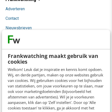
Adverteren
Contact
Nieuwsbrieven
Over ons
Ons team
Frankwatching maakt gebruik van
Werken bij
cookies
Whitepapers
Welkom! Leuk dat je inspiratie en kennis komt opdoen.
Wij, en derde partijen, maken op onze websites gebruik
Blog
van cookies. Wij gebruiken cookies voor het bijhouden
van statistieken, om jouw voorkeuren op te slaan, maar
AI & Tech
ook voor marketingdoeleinden (bijvoorbeeld het
afstemmen van advertenties). Wil je je voorkeuren
Content & Communicatie
aanpassen, klik dan op ‘Zelf instellen’. Door op ‘Alle
Klantcontact & CX
cookies toestaan’ te klikken, ga je akkoord met het