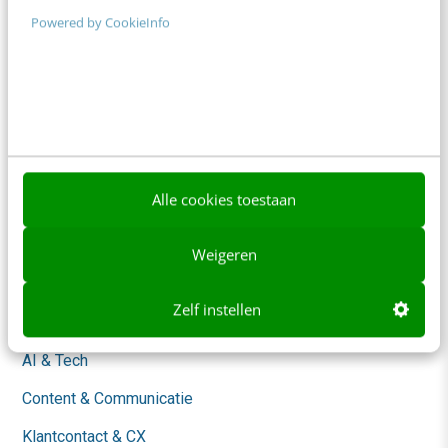
Frankwatching
Powered by CookieInfo
Adverteren
Contact
Nieuwsbrieven
Over ons
Ons team
Alle cookies toestaan
Werken bij
Weigeren
Whitepapers
Zelf instellen
Blog
AI & Tech
Content & Communicatie
Klantcontact & CX