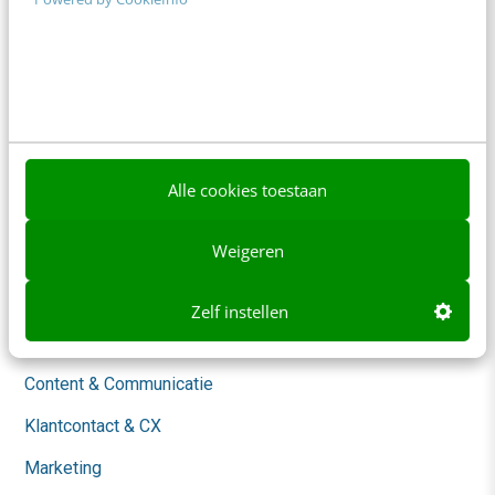
Contact
Nieuwsbrieven
Over ons
Ons team
Alle cookies toestaan
Werken bij
Whitepapers
Weigeren
Blog
Zelf instellen
AI & Tech
Content & Communicatie
Klantcontact & CX
Marketing