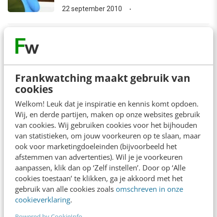
22 september 2010
arrow_downward
Bekijk meer
Frankwatching maakt gebruik van
cookies
Contact
Redactie
Welkom! Leuk dat je inspiratie en kennis komt opdoen.
Wij, en derde partijen, maken op onze websites gebruik
redactie@frankwatching.com
van cookies. Wij gebruiken cookies voor het bijhouden
+31 30 200 1045
van statistieken, om jouw voorkeuren op te slaan, maar
ook voor marketingdoeleinden (bijvoorbeeld het
Tarieven
afstemmen van advertenties). Wil je je voorkeuren
Meer contactopties
aanpassen, klik dan op ‘Zelf instellen’. Door op ‘Alle
cookies toestaan’ te klikken, ga je akkoord met het
gebruik van alle cookies zoals
omschreven in onze
Frankwatching
cookieverklaring
.
Adverteren
Powered by CookieInfo