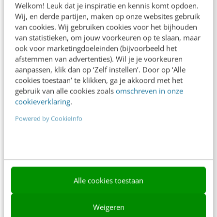
Welkom! Leuk dat je inspiratie en kennis komt opdoen.
Contact
Wij, en derde partijen, maken op onze websites gebruik
van cookies. Wij gebruiken cookies voor het bijhouden
Nieuwsbrieven
van statistieken, om jouw voorkeuren op te slaan, maar
ook voor marketingdoeleinden (bijvoorbeeld het
Over ons
afstemmen van advertenties). Wil je je voorkeuren
aanpassen, klik dan op ‘Zelf instellen’. Door op ‘Alle
Ons team
cookies toestaan’ te klikken, ga je akkoord met het
Werken bij
gebruik van alle cookies zoals
omschreven in onze
cookieverklaring
.
Whitepapers
Powered by CookieInfo
Blog
AI & Tech
Content & Communicatie
Alle cookies toestaan
Klantcontact & CX
Marketing
Weigeren