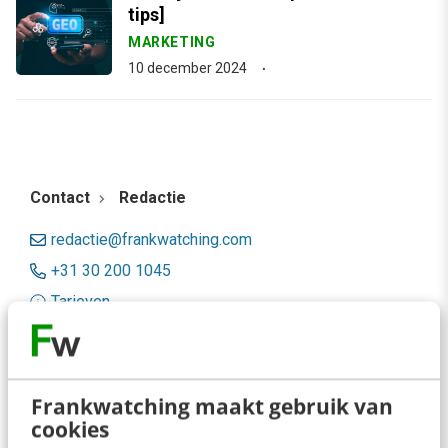
tips]
MARKETING
10 december 2024
Contact
Redactie
redactie@frankwatching.com
+31 30 200 1045
Tarieven
Meer contactopties
Frankwatching
Frankwatching maakt gebruik van
cookies
Adverteren