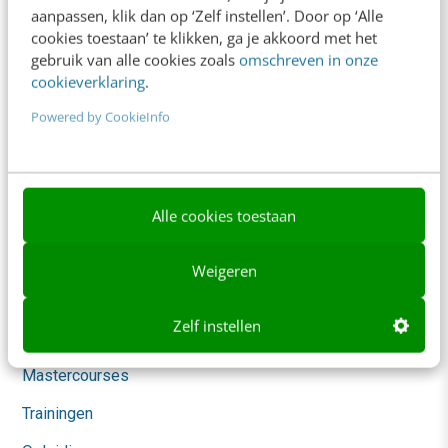
aanpassen, klik dan op ‘Zelf instellen’. Door op ‘Alle
AI & Tech
cookies toestaan’ te klikken, ga je akkoord met het
gebruik van alle cookies zoals
omschreven in onze
Content & Communicatie
cookieverklaring
.
Klantcontact & CX
Powered by CookieInfo
Marketing
Social
Themanieuwsbrieven
Alle cookies toestaan
Community
Weigeren
Academy
Zelf instellen
Agenda
Mastercourses
Trainingen