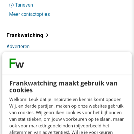
Tarieven
Meer contactopties
Frankwatching
Adverteren
Contact
Nieuwsbrieven
Over ons
Frankwatching maakt gebruik van
cookies
Ons team
Welkom! Leuk dat je inspiratie en kennis komt opdoen.
Werken bij
Wij, en derde partijen, maken op onze websites gebruik
van cookies. Wij gebruiken cookies voor het bijhouden
Whitepapers
van statistieken, om jouw voorkeuren op te slaan, maar
ook voor marketingdoeleinden (bijvoorbeeld het
Blog
afstemmen van advertenties). Wil je je voorkeuren