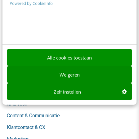
Powered by CookieInfo
Adverteren
Contact
Nieuwsbrieven
Over ons
Ons team
Alle cookies toestaan
Werken bij
Weigeren
Whitepapers
Zelf instellen
Blog
AI & Tech
Content & Communicatie
Klantcontact & CX