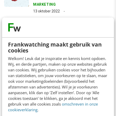
MARKETING
13 oktober 2022
arrow_downward
Bekijk meer
Frankwatching maakt gebruik van
cookies
Contact
Redactie
Welkom! Leuk dat je inspiratie en kennis komt opdoen.
Wij, en derde partijen, maken op onze websites gebruik
redactie@frankwatching.com
van cookies. Wij gebruiken cookies voor het bijhouden
van statistieken, om jouw voorkeuren op te slaan, maar
+31 30 200 1045
ook voor marketingdoeleinden (bijvoorbeeld het
Tarieven
afstemmen van advertenties). Wil je je voorkeuren
aanpassen, klik dan op ‘Zelf instellen’. Door op ‘Alle
Meer contactopties
cookies toestaan’ te klikken, ga je akkoord met het
gebruik van alle cookies zoals
omschreven in onze
cookieverklaring
.
Frankwatching