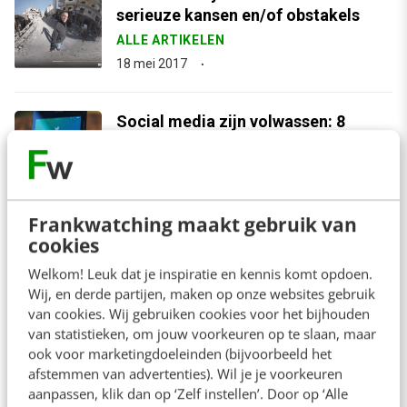
serieuze kansen en/of obstakels
ALLE ARTIKELEN
18 mei 2017
Social media zijn volwassen: 8
ontwikkelingen om serieus te nemen
SOCIAL
3 april 2017
Frankwatching maakt gebruik van
cookies
arrow_downward
Bekijk meer
Welkom! Leuk dat je inspiratie en kennis komt opdoen.
Wij, en derde partijen, maken op onze websites gebruik
van cookies. Wij gebruiken cookies voor het bijhouden
van statistieken, om jouw voorkeuren op te slaan, maar
ook voor marketingdoeleinden (bijvoorbeeld het
Contact
Redactie
afstemmen van advertenties). Wil je je voorkeuren
aanpassen, klik dan op ‘Zelf instellen’. Door op ‘Alle
redactie@frankwatching.com