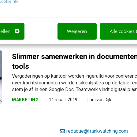
CookieInfo
Met (gratis) digitale samenwerkingstools maak je je werk n
en makkelijker. En als je vanuit huis of op afstand werkt, zij
artikel komen tools aan bod die je...
MARKETING
22 maart 2019
Lars van Dijk
tellen
Weigeren
Alle cookies 
Slimmer samenwerken in documenten: 
tools
Vergaderingen op kantoor worden ingeruild voor conference
overdrachtsmomenten worden takenlijstjes op de tablet en 
stem je af in een Google Doc. Teamwerk vindt digitaal plaat
MARKETING
14 maart 2019
Lars van Dijk
redactie@frankwatching.com