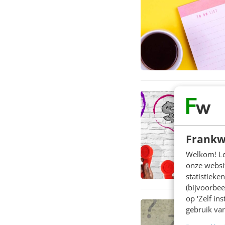
Frankw
Welkom! Leu
onze websit
statistiek
(bijvoorbee
op ‘Zelf in
gebruik van