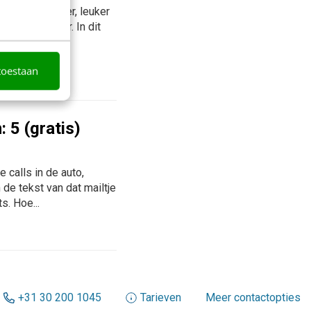
et iets slimmer, leuker
n ze onmisbaar. In dit
toestaan
5 (gratis)
 calls in de auto,
de tekst van dat mailtje
s. Hoe...
+31 30 200 1045
Tarieven
Meer contactopties