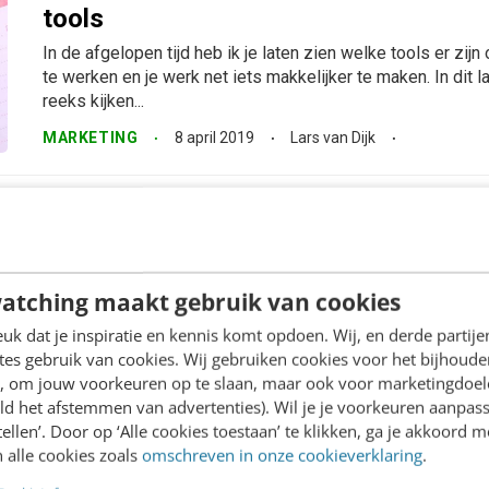
tools
In de afgelopen tijd heb ik je laten zien welke tools er zij
te werken en je werk net iets makkelijker te maken. In dit la
reeks kijken...
MARKETING
8 april 2019
Lars van Dijk
Vergader makkelijker online met deze 
Slimmer werken en vanuit huis werken valt niet altijd mee.
meer tooling beschikbaar die je daarbij helpen. Welke tools 
atching maakt gebruik van cookies
wil vergaderen?
k dat je inspiratie en kennis komt opdoen. Wij, en derde partij
MARKETING
27 maart 2019
Lars van Dijk
es gebruik van cookies. Wij gebruiken cookies voor het bijhoude
en, om jouw voorkeuren op te slaan, maar ook voor marketingdoe
ld het afstemmen van advertenties). Wil je je voorkeuren aanpass
stellen’. Door op ‘Alle cookies toestaan’ te klikken, ga je akkoord m
 alle cookies zoals
omschreven in onze cookieverklaring
.
Continu communiceren met je team: 6 