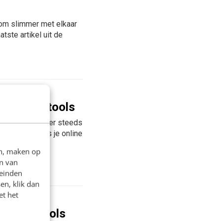
n om slimmer met elkaar
atste artikel uit de
9 gratis tools
 Gelukkig komt er steeds
zijn handig als je online
en, maken op
n van
leinden
en, klik dan
et het
gratis tools