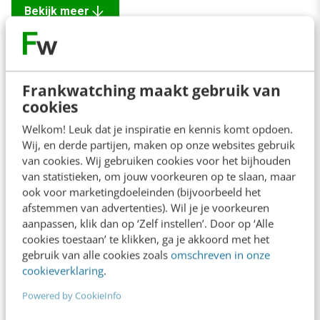
arrow_downward
Bekijk meer
Frankwatching maakt gebruik van
Contact
Redactie
cookies
redactie@frankwatching.com
Welkom! Leuk dat je inspiratie en kennis komt opdoen.
+31 30 200 1045
Wij, en derde partijen, maken op onze websites gebruik
van cookies. Wij gebruiken cookies voor het bijhouden
Tarieven
van statistieken, om jouw voorkeuren op te slaan, maar
Meer contactopties
ook voor marketingdoeleinden (bijvoorbeeld het
afstemmen van advertenties). Wil je je voorkeuren
aanpassen, klik dan op ‘Zelf instellen’. Door op ‘Alle
Frankwatching
cookies toestaan’ te klikken, ga je akkoord met het
gebruik van alle cookies zoals
omschreven in onze
Adverteren
cookieverklaring
.
Contact
Powered by CookieInfo
Nieuwsbrieven