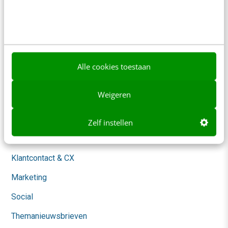
Over ons
Ons team
Werken bij
Alle cookies toestaan
Whitepapers
Weigeren
Blog
AI & Tech
Zelf instellen
Content & Communicatie
Klantcontact & CX
Marketing
Social
Themanieuwsbrieven