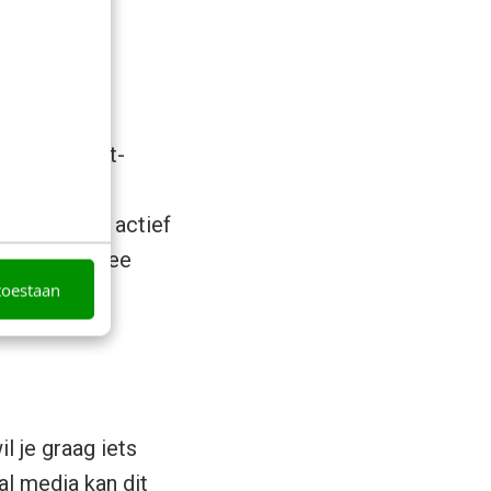
naar insight-
 alleen
c. waar hij actief
 een beter idee
toestaan
l je graag iets
al media kan dit