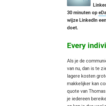
Linke
30 minuten op
eDa
wijze LinkedIn ee
doet.
Every indiv
Als je de communic
van nu, dan is te z
lagere kosten grot
makkelijker kan co
quote van Thomas F
je iedereen bereik