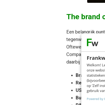
The brand 
Een belangrijk pun
tegenwoordig ieder
Oftewel eigenlijk i
Company in 2007 a
Frankw
daarbij om:
Welkom! Leu
onze websit
Brand
= je naa
statistiek
(bijvoorbee
Revenue
= je 
op ‘Zelf in
USP
= je kenni
gebruik van
Business list
Powered by 