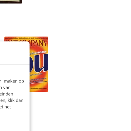
en, maken op
n van
leinden
en, klik dan
et het