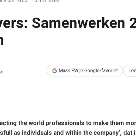
009
om 16:00
3 min lezen
yers: Samenwerken 2
n
n 2.0 met LinkedIn
Maak FW je Google-favoriet
Lee
ng
ecting the world professionals to make them mo
full as individuals and within the company’, dat i