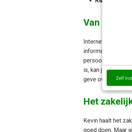
R&D sales en
Van informa
Internet geeft bed
informatie te gaan.
persoonlijke, maar
is, kan je helpen b
Zelf ins
geve over hoe iema
Het zakelij
Kevin haalt het zak
goed doen. Maar je