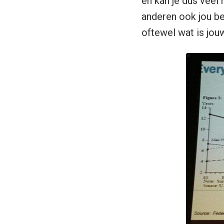
en kan je dus veel
anderen ook jou be
oftewel wat is jouw