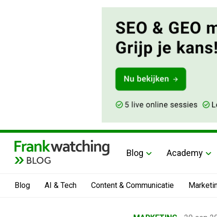
Blog
Academy
BLOG
Blog
AI & Tech
Content & Communicatie
Marketi
Home