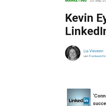
MARKETING
20 sep 2
›
Blog
Kevin E
›
Marketing
LinkedI
›
Kevin Eyers: Samenwerke
Lia Vieveen
van
Frankwatchi
‘Conn
succes