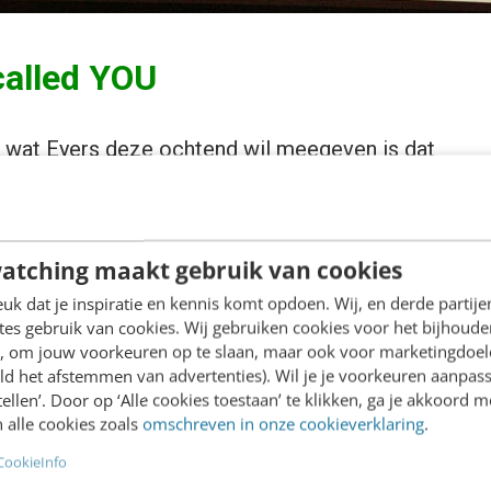
called YOU
t wat Eyers deze ochtend wil meegeven is dat
een in de basis zijn eigen onderneming heeft.
s iedereen ‘zijn eigen merk’. Zoals de Fast
l over
‘The brand called YOU’
schreef gaat het
atching maakt gebruik van cookies
k dat je inspiratie en kennis komt opdoen. Wij, en derde partij
es gebruik van cookies. Wij gebruiken cookies voor het bijhoude
m en identiteit
en, om jouw voorkeuren op te slaan, maar ook voor marketingdoe
ld het afstemmen van advertenties). Wil je je voorkeuren aanpass
salaris
stellen’. Door op ‘Alle cookies toestaan’ te klikken, ga je akkoord m
s en ervaring
 alle cookies zoals
omschreven in onze cookieverklaring
.
ing
= je online profiel
CookieInfo