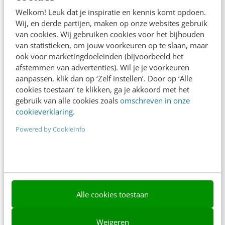
Adverteren
Welkom! Leuk dat je inspiratie en kennis komt opdoen.
Wij, en derde partijen, maken op onze websites gebruik
Contact
van cookies. Wij gebruiken cookies voor het bijhouden
van statistieken, om jouw voorkeuren op te slaan, maar
Nieuwsbrieven
ook voor marketingdoeleinden (bijvoorbeeld het
afstemmen van advertenties). Wil je je voorkeuren
Over ons
aanpassen, klik dan op ‘Zelf instellen’. Door op ‘Alle
Ons team
cookies toestaan’ te klikken, ga je akkoord met het
gebruik van alle cookies zoals
omschreven in onze
Werken bij
cookieverklaring
.
Whitepapers
Powered by CookieInfo
Blog
AI & Tech
Content & Communicatie
Alle cookies toestaan
Klantcontact & CX
Weigeren