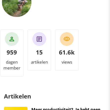
959
15
70.8k
dagen
artikelen
views
member
Artikelen
Meer productiviteit? Je hebt geen