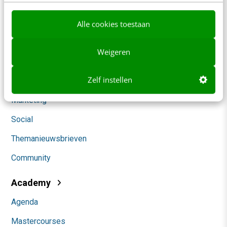
Blog
Alle cookies toestaan
AI & Tech
Weigeren
Content & Communicatie
Zelf instellen
Klantcontact & CX
Marketing
Social
Themanieuwsbrieven
Community
Academy
Agenda
Mastercourses