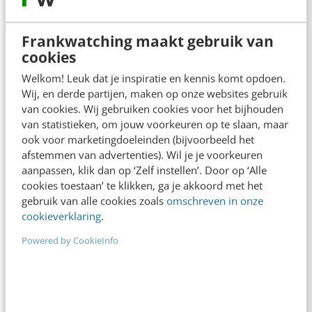
redactie@frankwatching.com
+31 30 200 1045
Frankwatching maakt gebruik van
cookies
Tarieven
Meer contactopties
Welkom! Leuk dat je inspiratie en kennis komt opdoen.
Wij, en derde partijen, maken op onze websites gebruik
van cookies. Wij gebruiken cookies voor het bijhouden
Frankwatching
van statistieken, om jouw voorkeuren op te slaan, maar
ook voor marketingdoeleinden (bijvoorbeeld het
Adverteren
afstemmen van advertenties). Wil je je voorkeuren
aanpassen, klik dan op ‘Zelf instellen’. Door op ‘Alle
Contact
cookies toestaan’ te klikken, ga je akkoord met het
gebruik van alle cookies zoals
omschreven in onze
Nieuwsbrieven
cookieverklaring
.
Over ons
Powered by CookieInfo
Ons team
Werken bij
Whitepapers