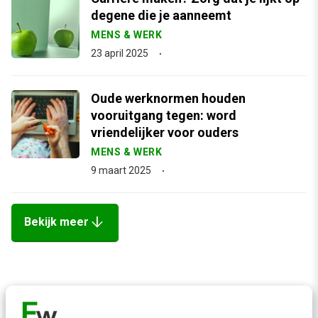
degene die je aanneemt
MENS & WERK
23 april 2025
Oude werknormen houden
vooruitgang tegen: word
vriendelijker voor ouders
MENS & WERK
9 maart 2025
arrow_downward
Bekijk meer
Contact
Redactie