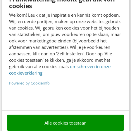
cookies
Frankwatching
Welkom! Leuk dat je inspiratie en kennis komt opdoen.
Wij, en derde partijen, maken op onze websites gebruik
Adverteren
van cookies. Wij gebruiken cookies voor het bijhouden
van statistieken, om jouw voorkeuren op te slaan, maar
Contact
ook voor marketingdoeleinden (bijvoorbeeld het
Nieuwsbrieven
afstemmen van advertenties). Wil je je voorkeuren
aanpassen, klik dan op ‘Zelf instellen’. Door op ‘Alle
Over ons
cookies toestaan’ te klikken, ga je akkoord met het
gebruik van alle cookies zoals
omschreven in onze
Ons team
cookieverklaring
.
Werken bij
Powered by CookieInfo
Whitepapers
Blog
AI & Tech
Alle cookies toestaan
Content & Communicatie