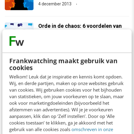
4 december 2013
Orde in de chaos: 6 voordelen van
complete cocreatie
KLANTCONTACT & CX
4 november 2013
Frankwatching maakt gebruik van
cookies
Welkom! Leuk dat je inspiratie en kennis komt opdoen.
Wij, en derde partijen, maken op onze websites gebruik
Contact
Redactie
van cookies. Wij gebruiken cookies voor het bijhouden
van statistieken, om jouw voorkeuren op te slaan, maar
redactie@frankwatching.com
ook voor marketingdoeleinden (bijvoorbeeld het
afstemmen van advertenties). Wil je je voorkeuren
+31 30 200 1045
aanpassen, klik dan op ‘Zelf instellen’. Door op ‘Alle
Tarieven
cookies toestaan’ te klikken, ga je akkoord met het
Meer contactopties
gebruik van alle cookies zoals
omschreven in onze