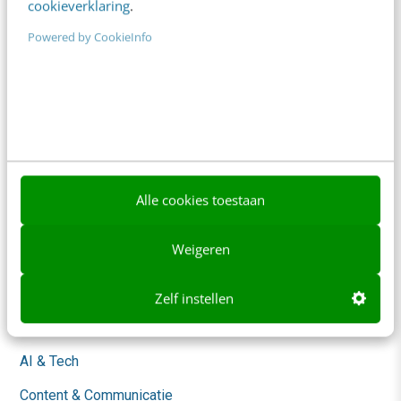
cookieverklaring
.
Powered by CookieInfo
Frankwatching
Adverteren
Contact
Nieuwsbrieven
Over ons
Alle cookies toestaan
Ons team
Weigeren
Werken bij
Whitepapers
Zelf instellen
Blog
AI & Tech
Content & Communicatie