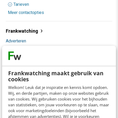
Tarieven
Meer contactopties
Frankwatching
Adverteren
Contact
Nieuwsbrieven
Over ons
Frankwatching maakt gebruik van
cookies
Ons team
Welkom! Leuk dat je inspiratie en kennis komt opdoen.
Werken bij
Wij, en derde partijen, maken op onze websites gebruik
van cookies. Wij gebruiken cookies voor het bijhouden
Whitepapers
van statistieken, om jouw voorkeuren op te slaan, maar
ook voor marketingdoeleinden (bijvoorbeeld het
Blog
afstemmen van advertenties). Wil je je voorkeuren