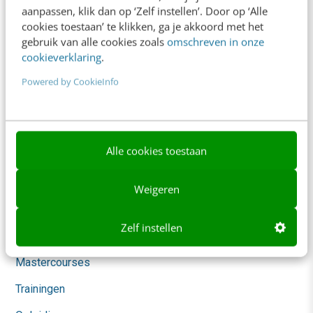
aanpassen, klik dan op ‘Zelf instellen’. Door op ‘Alle
AI & Tech
cookies toestaan’ te klikken, ga je akkoord met het
gebruik van alle cookies zoals
omschreven in onze
Content & Communicatie
cookieverklaring
.
Klantcontact & CX
Powered by CookieInfo
Marketing
Social
Themanieuwsbrieven
Alle cookies toestaan
Community
Weigeren
Academy
Zelf instellen
Agenda
Mastercourses
Trainingen