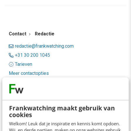
Contact
Redactie
redactie@frankwatching.com
+31 30 200 1045
Tarieven
Meer contactopties
Frankwatching
Adverteren
Frankwatching maakt gebruik van
cookies
Contact
Welkom! Leuk dat je inspiratie en kennis komt opdoen.
Nieuwsbrieven
Wij, en derde partijen, maken op onze websites gebruik