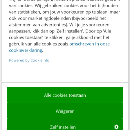
van cookies. Wij gebruiken cookies voor het bijhouden
Over ons
van statistieken, om jouw voorkeuren op te slaan, maar
ook voor marketingdoeleinden (bijvoorbeeld het
Ons team
afstemmen van advertenties). Wil je je voorkeuren
Werken bij
aanpassen, klik dan op ‘Zelf instellen’. Door op ‘Alle
cookies toestaan’ te klikken, ga je akkoord met het
Whitepapers
gebruik van alle cookies zoals
omschreven in onze
cookieverklaring
.
Blog
Powered by CookieInfo
AI & Tech
Content & Communicatie
Klantcontact & CX
Alle cookies toestaan
Marketing
Social
Weigeren
Themanieuwsbrieven
Zelf instellen