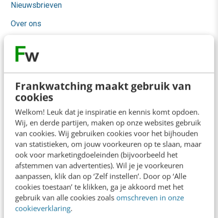
Nieuwsbrieven
Over ons
Ons team
Werken bij
Whitepapers
Frankwatching maakt gebruik van
cookies
Blog
Welkom! Leuk dat je inspiratie en kennis komt opdoen.
AI & Tech
Wij, en derde partijen, maken op onze websites gebruik
van cookies. Wij gebruiken cookies voor het bijhouden
Content & Communicatie
van statistieken, om jouw voorkeuren op te slaan, maar
ook voor marketingdoeleinden (bijvoorbeeld het
Klantcontact & CX
afstemmen van advertenties). Wil je je voorkeuren
aanpassen, klik dan op ‘Zelf instellen’. Door op ‘Alle
Marketing
cookies toestaan’ te klikken, ga je akkoord met het
Social
gebruik van alle cookies zoals
omschreven in onze
cookieverklaring
.
Themanieuwsbrieven