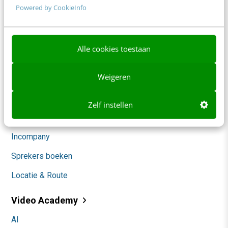
Powered by CookieInfo
Community
Academy
Alle cookies toestaan
Agenda
Weigeren
Mastercourses
Trainingen
Zelf instellen
Opleidingen
Incompany
Sprekers boeken
Locatie & Route
Video Academy
AI