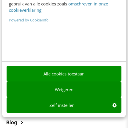
gebruik van alle cookies zoals
omschreven in onze
Tarieven
cookieverklaring
.
Meer contactopties
Powered by CookieInfo
Frankwatching
Adverteren
Contact
Nieuwsbrieven
Alle cookies toestaan
Over ons
Ons team
Weigeren
Werken bij
Zelf instellen
Whitepapers
Blog