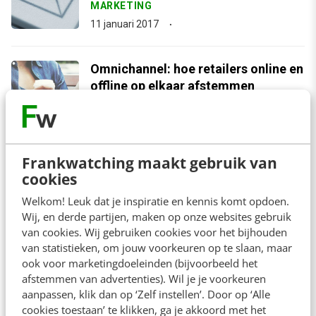
MARKETING
11 januari 2017
Omnichannel: hoe retailers online en
offline op elkaar afstemmen
MARKETING
2 november 2016
Frankwatching maakt gebruik van
arrow_downward
Bekijk meer
cookies
Welkom! Leuk dat je inspiratie en kennis komt opdoen.
Wij, en derde partijen, maken op onze websites gebruik
van cookies. Wij gebruiken cookies voor het bijhouden
van statistieken, om jouw voorkeuren op te slaan, maar
Contact
Redactie
ook voor marketingdoeleinden (bijvoorbeeld het
afstemmen van advertenties). Wil je je voorkeuren
redactie@frankwatching.com
aanpassen, klik dan op ‘Zelf instellen’. Door op ‘Alle
+31 30 200 1045
cookies toestaan’ te klikken, ga je akkoord met het