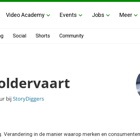
Video Academy
Events
Jobs
Meer
ng
Social
Shorts
Community
oldervaart
r bij
StoryDiggers
ing. Verandering in de manier waarop merken en consumente