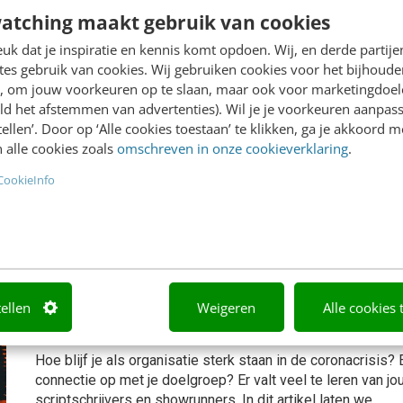
duizelingwekkend tempo op. We zullen ons sneller moete
atching maakt gebruik van cookies
Wacht eens even, hoe vaak heb je dit al gehoord? Dit is toch
k dat je inspiratie en kennis komt opdoen. Wij, en derde partij
CONTENT & COMMUNICATIE
4 oktober 2021
Ralph 
es gebruik van cookies. Wij gebruiken cookies voor het bijhoude
en, om jouw voorkeuren op te slaan, maar ook voor marketingdoe
ld het afstemmen van advertenties). Wil je je voorkeuren aanpass
stellen’. Door op ‘Alle cookies toestaan’ te klikken, ga je akkoord m
Verandering baart kunst: de kracht v
 alle cookies zoals
omschreven in onze cookieverklaring
.
Verandering is de mantra van de mensheid. Of het nou gaa
CookieInfo
technologie, culturen of bedrijven… Alles en iedereen is v
Er zijn talloze voorbeelden van instituten en bedrijven die t
CONTENT & COMMUNICATIE
1 mei 2021
Ralph Pol
tellen
Weigeren
Alle cookies 
Sterke storytelling in crisistijd [case 
Hoe blijf je als organisatie sterk staan in de coronacrisis?
connectie op met je doelgroep? Er valt veel te leren van jou
scriptschrijvers en showrunners. In dit artikel laten we...