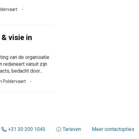
ldervaart
& visie in
ting van de organisatie
n redeneert vanuit zijn
acts, bedacht door...
h Poldervaart
+31 30 200 1045
Tarieven
Meer contactopties