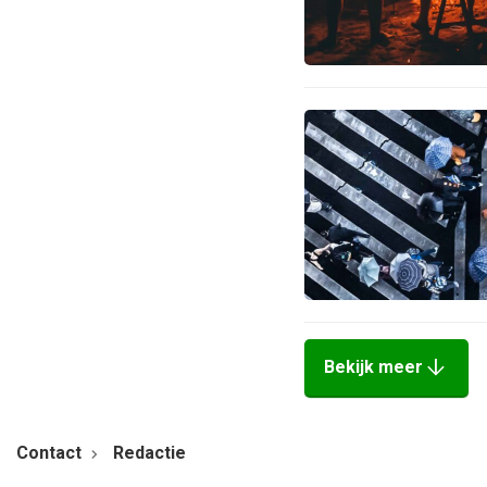
arrow_downward
Bekijk meer
Contact
Redactie