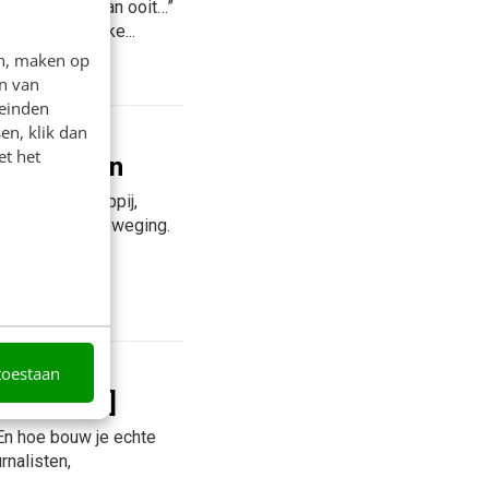
n aanpassen dan ooit…”
 niet het unieke...
en, maken op
Poldervaart
n van
leinden
en, klik dan
et het
an verhalen
t om maatschappij,
oortdurend in beweging.
en onder...
dervaart
toestaan
Fish Tales]
 En hoe bouw je echte
rnalisten,