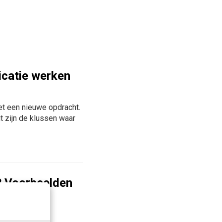
icatie werken
et een nieuwe opdracht.
t zijn de klussen waar
? Voorbeelden
 ProRail
n elkaar in