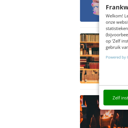
Frankw
Welkom! Leu
onze websit
statistiek
(bijvoorbee
op ‘Zelf in
gebruik van
Powered by 
Zelf ins