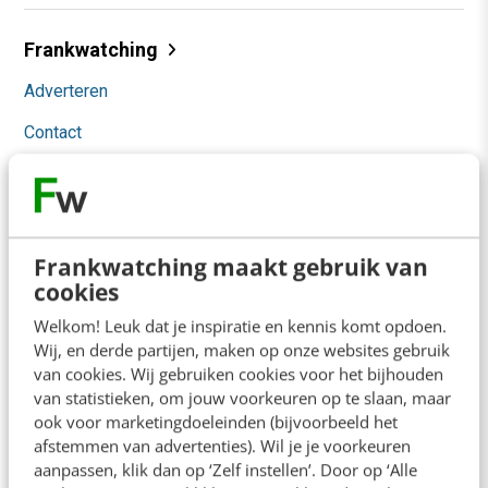
Frankwatching
Adverteren
Contact
Nieuwsbrieven
Over ons
Ons team
Frankwatching maakt gebruik van
cookies
Werken bij
Welkom! Leuk dat je inspiratie en kennis komt opdoen.
Whitepapers
Wij, en derde partijen, maken op onze websites gebruik
van cookies. Wij gebruiken cookies voor het bijhouden
Blog
van statistieken, om jouw voorkeuren op te slaan, maar
ook voor marketingdoeleinden (bijvoorbeeld het
AI & Tech
afstemmen van advertenties). Wil je je voorkeuren
aanpassen, klik dan op ‘Zelf instellen’. Door op ‘Alle
Content & Communicatie