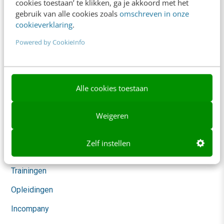
cookies toestaan’ te klikken, ga je akkoord met het
gebruik van alle cookies zoals
omschreven in onze
Klantcontact & CX
cookieverklaring
.
Marketing
Powered by CookieInfo
Social
Themanieuwsbrieven
Alle cookies toestaan
Community
Academy
Weigeren
Agenda
Zelf instellen
Mastercourses
Trainingen
Opleidingen
Incompany