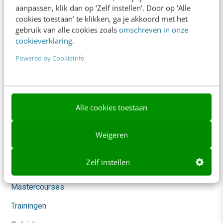
aanpassen, klik dan op ‘Zelf instellen’. Door op ‘Alle
AI & Tech
cookies toestaan’ te klikken, ga je akkoord met het
gebruik van alle cookies zoals
omschreven in onze
Content & Communicatie
cookieverklaring
.
Klantcontact & CX
Powered by CookieInfo
Marketing
Social
Themanieuwsbrieven
Alle cookies toestaan
Community
Weigeren
Academy
Zelf instellen
Agenda
Mastercourses
Trainingen