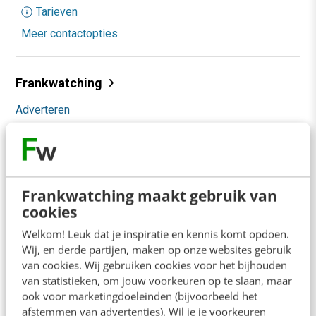
Tarieven
Meer contactopties
Frankwatching
Adverteren
Contact
Nieuwsbrieven
Over ons
Frankwatching maakt gebruik van
cookies
Ons team
Welkom! Leuk dat je inspiratie en kennis komt opdoen.
Werken bij
Wij, en derde partijen, maken op onze websites gebruik
van cookies. Wij gebruiken cookies voor het bijhouden
Whitepapers
van statistieken, om jouw voorkeuren op te slaan, maar
ook voor marketingdoeleinden (bijvoorbeeld het
Blog
afstemmen van advertenties). Wil je je voorkeuren