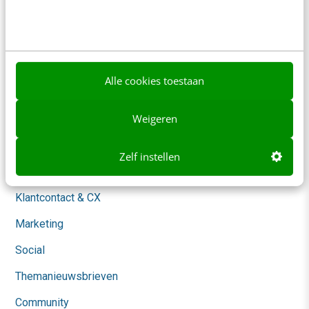
Over ons
Ons team
Werken bij
Alle cookies toestaan
Whitepapers
Blog
Weigeren
AI & Tech
Zelf instellen
Content & Communicatie
Klantcontact & CX
Marketing
Social
Themanieuwsbrieven
Community