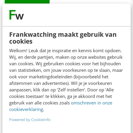
Contact
Redactie
Frankwatching maakt gebruik van
cookies
redactie@frankwatching.com
Welkom! Leuk dat je inspiratie en kennis komt opdoen.
+31 30 200 1045
Wij, en derde partijen, maken op onze websites gebruik
Tarieven
van cookies. Wij gebruiken cookies voor het bijhouden
van statistieken, om jouw voorkeuren op te slaan, maar
Meer contactopties
ook voor marketingdoeleinden (bijvoorbeeld het
afstemmen van advertenties). Wil je je voorkeuren
aanpassen, klik dan op ‘Zelf instellen’. Door op ‘Alle
Frankwatching
cookies toestaan’ te klikken, ga je akkoord met het
Adverteren
gebruik van alle cookies zoals
omschreven in onze
cookieverklaring
.
Contact
Powered by CookieInfo
Nieuwsbrieven