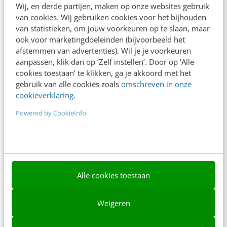
Wij, en derde partijen, maken op onze websites gebruik
Nieuwsbrieven
van cookies. Wij gebruiken cookies voor het bijhouden
van statistieken, om jouw voorkeuren op te slaan, maar
Over ons
ook voor marketingdoeleinden (bijvoorbeeld het
Ons team
afstemmen van advertenties). Wil je je voorkeuren
aanpassen, klik dan op ‘Zelf instellen’. Door op ‘Alle
Werken bij
cookies toestaan’ te klikken, ga je akkoord met het
gebruik van alle cookies zoals
omschreven in onze
Whitepapers
cookieverklaring
.
Blog
Powered by CookieInfo
AI & Tech
Content & Communicatie
Klantcontact & CX
Alle cookies toestaan
Marketing
Weigeren
Social