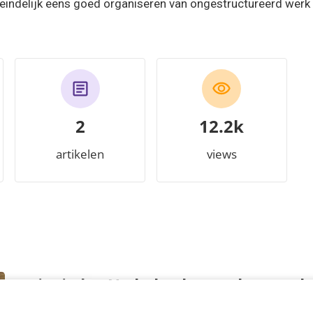
eindelijk eens goed organiseren van ongestructureerd wer
2
13.4k
artikelen
views
Dit vinden Nederlandse marketeers hu
vaardigheden [onderzoek]