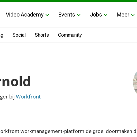
Video Academy
Events
Jobs
Meer
ng
Social
Shorts
Community
rnold
ger bij
Workfront
orkfront workmanagement-platform de groei doormaken die h