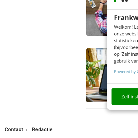
Frankw
Welkom! Leu
onze websit
statistiek
(bijvoorbee
op ‘Zelf in
gebruik van
Powered by 
Zelf ins
Contact
Redactie