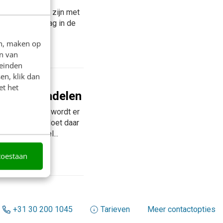
einig bezig te zijn met
reëren van vraag in de
en, maken op
n van
leinden
en, klik dan
et het
zachte' nadelen
fgelopen jaren wordt er
kt. Het virus doet daar
 schapen: veel...
toestaan
+31 30 200 1045
Tarieven
Meer contactopties