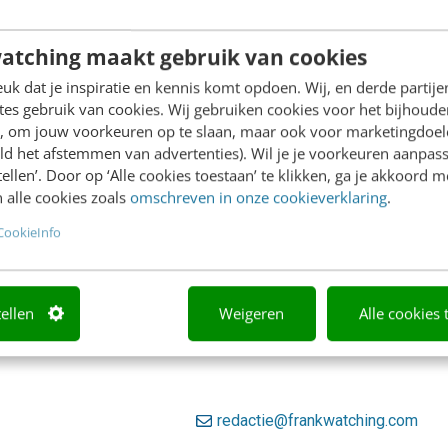
Nederlandse marketeers blijken nogal doenerig te zijn en w
creativiteit. Daarnaast leggen we amper de nadruk op het c
atching maakt gebruik van cookies
markt. De prioriteiten bij internationale collega’s uit de...
k dat je inspiratie en kennis komt opdoen. Wij, en derde partij
MENS & WERK
20 april 2021
Swen Arnold
es gebruik van cookies. Wij gebruiken cookies voor het bijhoude
en, om jouw voorkeuren op te slaan, maar ook voor marketingdoe
ld het afstemmen van advertenties). Wil je je voorkeuren aanpass
stellen’. Door op ‘Alle cookies toestaan’ te klikken, ga je akkoord m
Thuiswerken: de harde voordelen vs '
 alle cookies zoals
omschreven in onze cookieverklaring
.
Over leiderschap zijn boekenplanken vol geschreven. De a
CookieInfo
steeds meer thuis en vanaf flexibele kantoorplekken gewer
een paar schepjes bovenop, maar scheidt de bokken van de
MARKETING
7 januari 2021
Swen Arnold
tellen
Weigeren
Alle cookies 
redactie@frankwatching.com