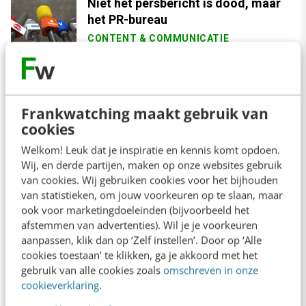
Niet het persbericht is dood, maar
het PR-bureau
CONTENT & COMMUNICATIE
13 maart 2020
Frankwatching maakt gebruik van
cookies
Contact
Redactie
Welkom! Leuk dat je inspiratie en kennis komt opdoen.
Wij, en derde partijen, maken op onze websites gebruik
redactie@frankwatching.com
van cookies. Wij gebruiken cookies voor het bijhouden
+31 30 200 1045
van statistieken, om jouw voorkeuren op te slaan, maar
ook voor marketingdoeleinden (bijvoorbeeld het
Tarieven
afstemmen van advertenties). Wil je je voorkeuren
Meer contactopties
aanpassen, klik dan op ‘Zelf instellen’. Door op ‘Alle
cookies toestaan’ te klikken, ga je akkoord met het
gebruik van alle cookies zoals
omschreven in onze
Frankwatching
cookieverklaring
.