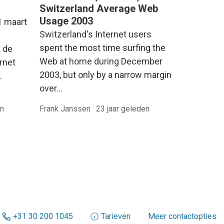
Switzerland Average Web
Usage 2003
1 maart
Switzerland's Internet users
spent the most time surfing the
 de
Web at home during December
rnet
2003, but only by a narrow margin
…
over…
en
Frank Janssen
·
23 jaar geleden
+31 30 200 1045
Tarieven
Meer contactopties