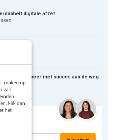
erdubbelt digitale afzet
nssen
t eerlijkheid
nssen
ven timmeren weer met succes aan de weg
en, maken op
nssen
n van
leinden
en, klik dan
et het
municatie?
emanieuwsbrief
Inschrijven