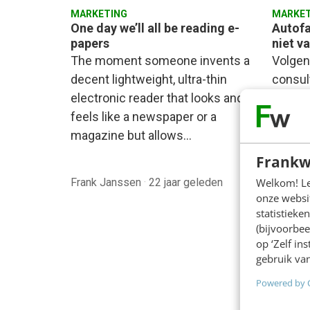
MARKETING
MARKET
One day we’ll all be reading e-
Autofa
papers
niet v
The moment someone invents a
Volge
decent lightweight, ultra-thin
consul
electronic reader that looks and
autofa
feels like a newspaper or a
budget
magazine but allows…
market
comme
Frankw
Welkom! Leu
Frank Janssen
·
22 jaar geleden
Frank 
onze websit
statistiek
(bijvoorbee
op ‘Zelf in
gebruik van
Powered by 