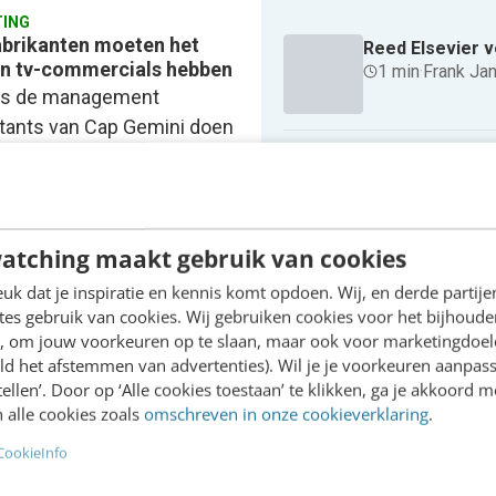
ING
brikanten moeten het
Reed Elsevier v
an tv-commercials hebben
1 min
·
Frank Ja
ns de management
tants van Cap Gemini doen
brikanten er beter aan hun
E-mail dwingt to
1 min
·
Frank Ja
ten te besteden aan direct
ing dan aan tv-
rcials.…
atching maakt gebruik van cookies
Internetbedrij
k dat je inspiratie en kennis komt opdoen. Wij, en derde partij
Janssen
·
22 jaar geleden
1 min
·
Frank Ja
es gebruik van cookies. Wij gebruiken cookies voor het bijhoude
en, om jouw voorkeuren op te slaan, maar ook voor marketingdoe
ld het afstemmen van advertenties). Wil je je voorkeuren aanpass
stellen’. Door op ‘Alle cookies toestaan’ te klikken, ga je akkoord m
Meer Content & Com
 alle cookies zoals
omschreven in onze cookieverklaring
.
Schrijf je in voor onze th
CookieInfo