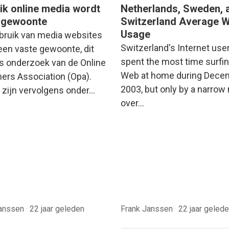
ik online media wordt
Netherlands, Sweden, 
 gewoonte
Switzerland Average 
Usage
bruik van media websites
Switzerland's Internet use
een vaste gewoonte, dit
spent the most time surfin
s onderzoek van de Online
Web at home during Dece
hers Association (Opa).
2003, but only by a narrow
 zijn vervolgens onder…
over…
Janssen
·
22 jaar geleden
Frank Janssen
·
22 jaar geled