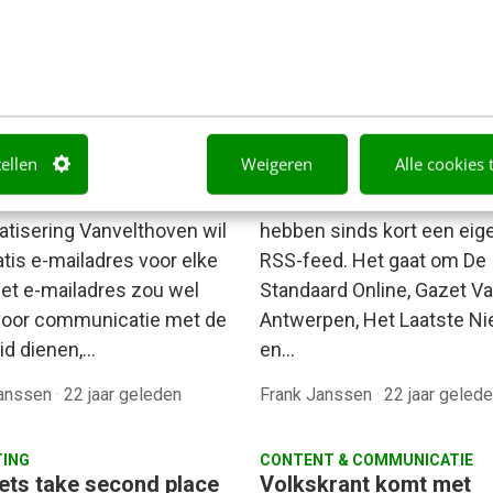
T & COMMUNICATIE
SOCIAL
elg zijn gratis digitale
Scrapedfeeds lanceer
tellen
Weigeren
Alle cookies 
enbus
voor Vlaamse kranten
secretaris voor
Vier Vlaamse krantensites
atisering Vanvelthoven wil
hebben sinds kort een eig
atis e-mailadres voor elke
RSS-feed. Het gaat om De
Het e-mailadres zou wel
Standaard Online, Gazet V
voor communicatie met de
Antwerpen, Het Laatste N
id dienen,…
en…
Janssen
·
22 jaar geleden
Frank Janssen
·
22 jaar geled
ING
CONTENT & COMMUNICATIE
nets take second place
Volkskrant komt met