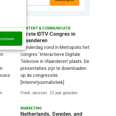
CONTENT & COMMUNICATIE
t RSS
Eerste IDTV Congres in
toestaan
Vlaanderen
Donderdag vond in Metropolis het
en
congres 'Interactieve Digitale
Televisie in Vlaanderen' plaats. De
an
presentaties zijn te downloaden
ieuws
op de congressite.
[Internetjournalistiek]
en
Frank Janssen
·
22 jaar geleden
MARKETING
Netherlands, Sweden, and