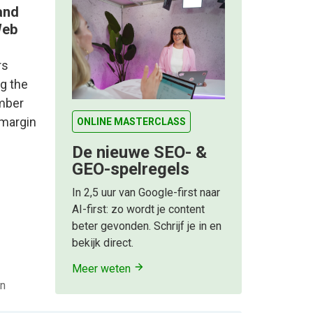
and
Web
rs
g the
mber
 margin
ONLINE MASTERCLASS
De nieuwe SEO- &
GEO-spelregels
In 2,5 uur van Google-first naar
AI-first: zo wordt je content
beter gevonden. Schrijf je in en
bekijk direct.
Meer weten
en