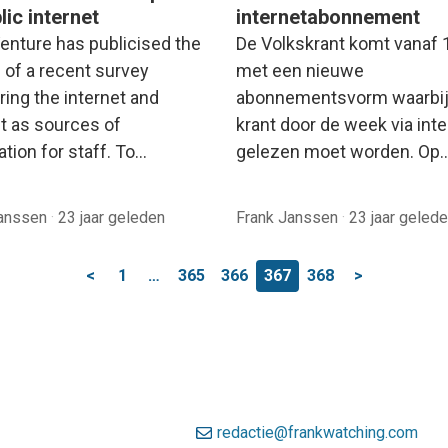
lic internet
internetabonnement
Venture has publicised the
De Volkskrant komt vanaf 
 of a recent survey
met een nieuwe
ing the internet and
abonnementsvorm waarbij
et as sources of
krant door de week via inte
tion for staff. To…
gelezen moet worden. Op
Janssen
·
23 jaar geleden
Frank Janssen
·
23 jaar geled
<
1
…
365
366
367
368
>
redactie@frankwatching.com