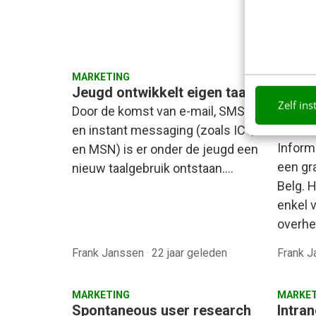
MARKETING
CONTEN
Jeugd ontwikkelt eigen taal
Elke B
Zelf ins
briev
Door de komst van e-mail, SMS
Staats
en instant messaging (zoals ICQ
Inform
en MSN) is er onder de jeugd een
een gr
nieuw taalgebruik ontstaan.…
Belg. 
enkel 
overhe
Frank Janssen
·
22 jaar geleden
Frank 
MARKETING
MARKET
Spontaneous user research
Intra