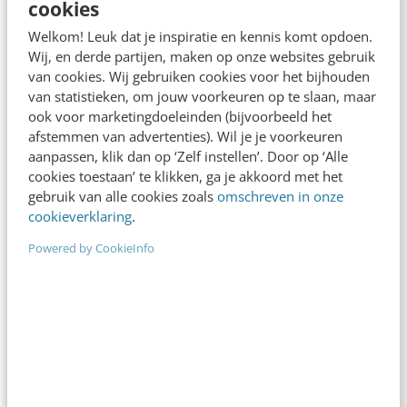
cookies
Denk je dat je positionering helder is? Doe de
Welkom! Leuk dat je inspiratie en kennis komt opdoen.
managementtest
Wij, en derde partijen, maken op onze websites gebruik
4 min
·
Richard Poolman
van cookies. Wij gebruiken cookies voor het bijhouden
van statistieken, om jouw voorkeuren op te slaan, maar
LinkedIn Ads is niet te duur, je biedt gewoon
ook voor marketingdoeleinden (bijvoorbeeld het
te veel
afstemmen van advertenties). Wil je je voorkeuren
6 min
·
Pieter-Jan Maleux
aanpassen, klik dan op ‘Zelf instellen’. Door op ‘Alle
cookies toestaan’ te klikken, ga je akkoord met het
AI-content rankt pas als je iets te zeggen
gebruik van alle cookies zoals
omschreven in onze
hebt
cookieverklaring
.
6 min
·
Sicco Dijkman
Powered by CookieInfo
AI-labels: wanneer zijn ze verplicht,
verstandig of overbodig?
5 min
·
Dennis Figge