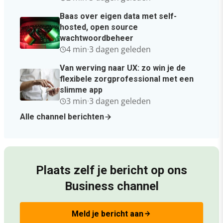
Baas over eigen data met self-
hosted, open source
wachtwoordbeheer
4 min
·
3 dagen geleden
Van werving naar UX: zo win je de
flexibele zorgprofessional met een
slimme app
3 min
·
3 dagen geleden
Alle channel berichten
Plaats zelf je bericht op ons
Business channel
Meld je bericht aan
arrow_forward