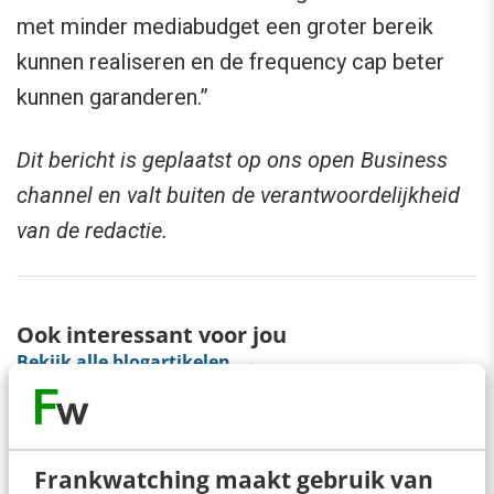
met minder mediabudget een groter bereik
kunnen realiseren en de frequency cap beter
kunnen garanderen.”
Dit bericht is geplaatst op ons open Business
channel en valt buiten de verantwoordelijkheid
van de redactie.
Ook interessant voor jou
Bekijk alle blogartikelen →
Zo bouw je een AI die het niet met je eens is
[stappenplan]
Frankwatching maakt gebruik van
6 min
·
Kim Pot