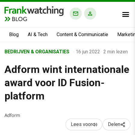
BLOG
Blog
AI & Tech
Content & Communicatie
Marketi
Home
BEDRIJVEN & ORGANISATIES
·
16 jun 2022
·
2 min lezen
›
Adform wint internationale
Business Channel
›
award voor ID Fusion-
Alle artikelen
platform
›
Adform wint internationale award voor ID Fusion-platform
Adform
Lees voor
Delen