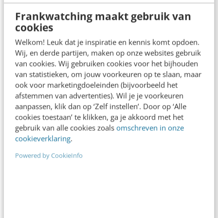
4 min
·
6 dagen geleden
Frankwatching maakt gebruik van
Van werving naar UX: zo win je de
cookies
flexibele zorgprofessional met een
slimme app
Welkom! Leuk dat je inspiratie en kennis komt opdoen.
3 min
·
6 dagen geleden
Wij, en derde partijen, maken op onze websites gebruik
van cookies. Wij gebruiken cookies voor het bijhouden
Alle channel berichten
van statistieken, om jouw voorkeuren op te slaan, maar
ook voor marketingdoeleinden (bijvoorbeeld het
afstemmen van advertenties). Wil je je voorkeuren
aanpassen, klik dan op ‘Zelf instellen’. Door op ‘Alle
cookies toestaan’ te klikken, ga je akkoord met het
Plaats zelf je bericht op ons
gebruik van alle cookies zoals
omschreven in onze
Business channel
cookieverklaring
.
Powered by CookieInfo
Meld je bericht aan
arrow_forward