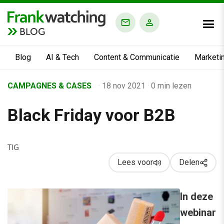
BLOG
Blog
AI & Tech
Content & Communicatie
Marketi
Home
CAMPAGNES & CASES
·
18 nov 2021
·
0 min lezen
›
Black Friday voor B2B
Business Channel
›
Alle artikelen
TIG
›
Lees voor
Delen
Black Friday voor B2B
In deze
webinar