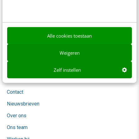
Contact
Redactie
redactie@frankwatching.com
+31 30 200 1045
Alle cookies toestaan
Tarieven
Meer contactopties
Weigeren
Frankwatching
Zelf instellen
Adverteren
Contact
Nieuwsbrieven
Over ons
Ons team