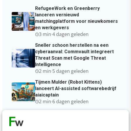
RefugeeWork en Greenberry
lanceren vernieuwd
matchingplatform voor nieuwkomers
en werkgevers
3 min
·
4 dagen geleden
Sneller schoon herstellen na een
cyberaanval: Commvault integreert
Threat Scan met Google Threat
Intelligence
2 min
·
5 dagen geleden
Tijmen Mulder (Robot Kittens)
lanceert AI-assisted softwarebedrijf
aiaicaptain
2 min
·
6 dagen geleden
Baas over eigen data met self-
hosted, open source
wachtwoordbeheer