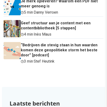
Je merk opleveren? Waarom een PDF niet
meer genoeg is
5 min
·
Danny Verroen
Geef structuur aan je content met een
contentbibliotheek [5 stappen]
4 min
·
Inès Maus
“Bedrijven die stevig staan in hun waarden
komen deze geopolitieke storm het beste
door” [podcast]
3 min
·
Stef Heutink
Laatste berichten