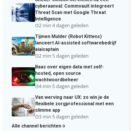
cyberaanval: Commvault integreert
Threat Scan met Google Threat
Intelligence
2 min
·
4 dagen geleden
Tijmen Mulder (Robot Kittens)
lanceert AI-assisted softwarebedrijf
aiaicaptain
2 min
·
5 dagen geleden
Baas over eigen data met self-
hosted, open source
wachtwoordbeheer
4 min
·
5 dagen geleden
Van werving naar UX: zo win je de
flexibele zorgprofessional met een
slimme app
3 min
·
5 dagen geleden
Alle channel berichten