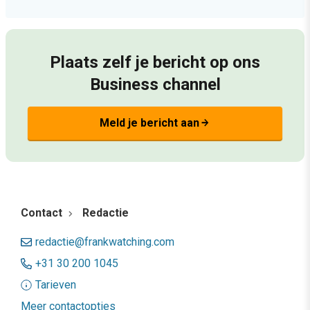
Plaats zelf je bericht op ons
Business channel
Meld je bericht aan
arrow_forward
Contact
Redactie
redactie@frankwatching.com
+31 30 200 1045
Tarieven
Meer contactopties