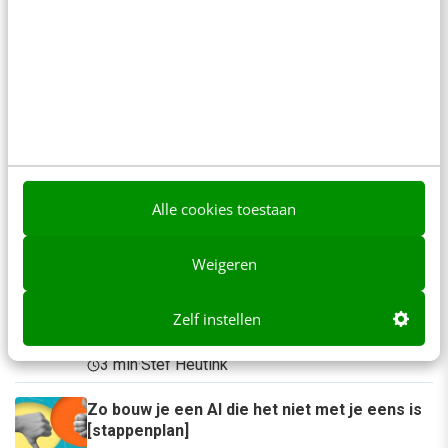
Ook interessant voor jou
Bekijk alle blogartikelen →
Je merk opleveren? Waarom een PDF niet
meer genoeg is
5 min
·
Danny Verroen
Geef structuur aan je content met een
Alle cookies toestaan
contentbibliotheek [5 stappen]
4 min
·
Inès Maus
Weigeren
“Bedrijven die stevig staan in hun waarden
komen deze geopolitieke storm het beste
Zelf instellen
door” [podcast]
3 min
·
Stef Heutink
Zo bouw je een AI die het niet met je eens is
[stappenplan]