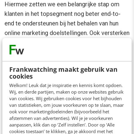
Hiermee zetten we een belangrijke stap om
klanten in het topsegment nog beter end-to-
end te ondersteunen bij het behalen van hun
online marketing doelstellingen. Ook versterken
we hiermee onze positie als werkgever voor
toptalent. Door het talent en de competenties
binnen BlueWaveDigital te combineren ontstaat
Frankwatching maakt gebruik van
een krachtige samenwerking voor onze
cookies
opdrachtgevers”.
Welkom! Leuk dat je inspiratie en kennis komt opdoen.
Wij, en derde partijen, maken op onze websites gebruik
Over BlueWaveDigital
van cookies. Wij gebruiken cookies voor het bijhouden
van statistieken, om jouw voorkeuren op te slaan, maar
BlueWaveDigital is sinds februari 2022 de
ook voor marketingdoeleinden (bijvoorbeeld het
groepsnaam achter de agencies OrangeValley,
afstemmen van advertenties). Wil je je voorkeuren
aanpassen, klik dan op ‘Zelf instellen’. Door op ‘Alle
Copper IM, BlueElevation, MetaDimensions,
cookies toestaan’ te klikken, ga je akkoord met het