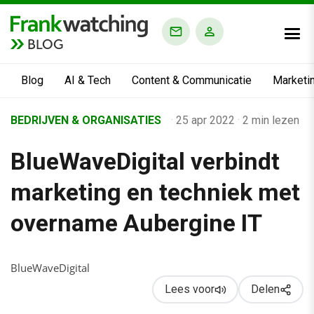
BLOG
Blog
AI & Tech
Content & Communicatie
Marketi
Home
BEDRIJVEN & ORGANISATIES
·
25 apr 2022
·
2 min lezen
›
BlueWaveDigital verbindt
Business Channel
›
marketing en techniek met
Mens & Werk
overname Aubergine IT
›
BlueWaveDigital verbindt marketing en techniek met overnam
BlueWaveDigital
Lees voor
Delen