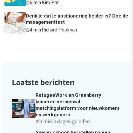
6 min
·
Kim Pot
Denk je dat je positionering helder is? Doe de
managementtest
4 min
·
Richard Poolman
Laatste berichten
RefugeeWork en Greenberry
lanceren vernieuwd
matchingplatform voor nieuwkomers
en werkgevers
3 min
·
3 dagen geleden
Sneller schoon herstellen na een