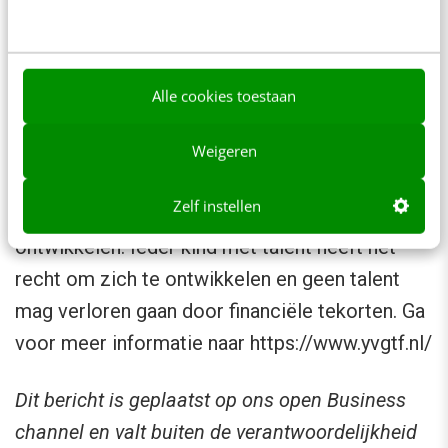
krijgen. Ga voor meer informatie naar
https://www.teamjumbovisma.nl/
Over Yvonne van Gennip Fonds
Alle cookies toestaan
Het Yvonne van Gennip Talent Fonds steunt
Weigeren
jonge sporttalenten die zich door een gebrek
Zelf instellen
aan financiële middelen niet optimaal kunnen
ontwikkelen. Ieder kind met talent heeft het
recht om zich te ontwikkelen en geen talent
mag verloren gaan door financiële tekorten. Ga
voor meer informatie naar https://www.yvgtf.nl/
Dit bericht is geplaatst op ons open Business
channel en valt buiten de verantwoordelijkheid