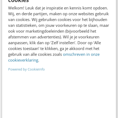
komen, bijvoorbeeld door sport en voetbal in
Welkom! Leuk dat je inspiratie en kennis komt opdoen.
het bijzonder. Ze verlenen steun op het gebied
Wij, en derde partijen, maken op onze websites gebruik
van cookies. Wij gebruiken cookies voor het bijhouden
van gezondheid, onderwijs, toegang tot sport,
van statistieken, om jouw voorkeuren op te slaan, maar
persoonlijke ontwikkeling, integratie van
ook voor marketingdoeleinden (bijvoorbeeld het
afstemmen van advertenties). Wil je je voorkeuren
minderheden en inzetbaarheid op de
aanpassen, klik dan op ‘Zelf instellen’. Door op ‘Alle
arbeidsmarkt. De stichting werd opgericht en
cookies toestaan’ te klikken, ga je akkoord met het
gebruik van alle cookies zoals
omschreven in onze
begon haar activiteiten op 24 april 2015. Ga
cookieverklaring
.
voor meer informatie naar
Powered by CookieInfo
https://uefafoundation.org/
Over Wielerploeg Jumbo-Visma
Team Jumbo-Visma is een Nederlandse
professionele sportploeg die op het hoogste