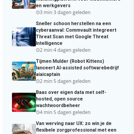
en werkgevers
3 min
·
3 dagen geleden
Sneller schoon herstellen na een
cyberaanval: Commvault integreert
Threat Scan met Google Threat
Intelligence
2 min
·
4 dagen geleden
Tijmen Mulder (Robot Kittens)
lanceert AI-assisted softwarebedrijf
aiaicaptain
2 min
·
5 dagen geleden
Baas over eigen data met self-
hosted, open source
wachtwoordbeheer
4 min
·
5 dagen geleden
Van werving naar UX: zo win je de
flexibele zorgprofessional met een