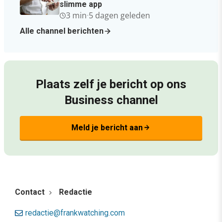
slimme app
3 min
·
5 dagen geleden
Alle channel berichten
Plaats zelf je bericht op ons
Business channel
Meld je bericht aan
arrow_forward
Contact
Redactie
redactie@frankwatching.com