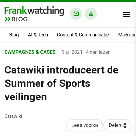
BLOG
Blog
AI & Tech
Content & Communicatie
Marketi
Home
CAMPAGNES & CASES
·
9 jul 2021
·
4 min lezen
›
Catawiki introduceert de
Business Channel
›
Summer of Sports
Alle artikelen
veilingen
›
Catawiki introduceert de Summer of Sports veilingen
Catawiki
Lees voor
Delen