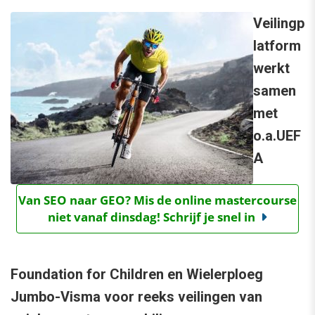
Veilingp
latform
werkt
samen
met
o.a.UEF
A
Van SEO naar GEO? Mis de online mastercourse
niet vanaf dinsdag! Schrijf je snel in
Foundation for Children en Wielerploeg
Jumbo-Visma voor reeks veilingen van