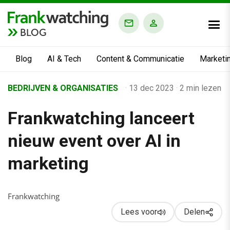
BLOG
Blog
AI & Tech
Content & Communicatie
Marketi
Home
BEDRIJVEN & ORGANISATIES
·
13 dec 2023
·
2 min lezen
›
Frankwatching lanceert
Business Channel
›
nieuw event over AI in
AI & Tech
marketing
›
Frankwatching lanceert nieuw event over AI in marketing
Frankwatching
Lees voor
Delen