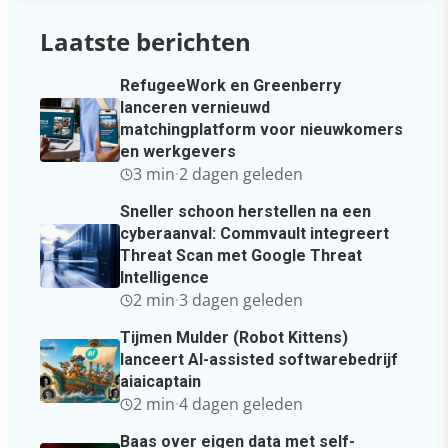
Laatste berichten
RefugeeWork en Greenberry
lanceren vernieuwd
matchingplatform voor nieuwkomers
en werkgevers
3 min
·
2 dagen geleden
Sneller schoon herstellen na een
cyberaanval: Commvault integreert
Threat Scan met Google Threat
Intelligence
2 min
·
3 dagen geleden
Tijmen Mulder (Robot Kittens)
lanceert AI-assisted softwarebedrijf
aiaicaptain
2 min
·
4 dagen geleden
Baas over eigen data met self-