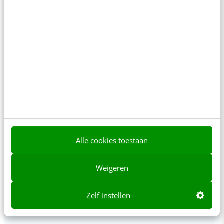
door” [podcast]
3 min
·
Stef Heutink
Zo bouw je een AI die het niet met je eens is
[stappenplan]
6 min
·
Kim Pot
Denk je dat je positionering helder is? Doe de
managementtest
4 min
·
Richard Poolman
LinkedIn Ads is niet te duur, je biedt gewoon
Alle cookies toestaan
te veel
6 min
·
Pieter-Jan Maleux
Weigeren
Zelf instellen