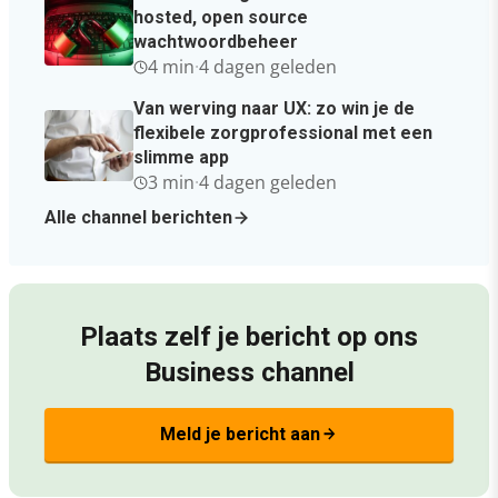
hosted, open source
wachtwoordbeheer
4 min
·
4 dagen geleden
Van werving naar UX: zo win je de
flexibele zorgprofessional met een
slimme app
3 min
·
4 dagen geleden
Alle channel berichten
Plaats zelf je bericht op ons
Business channel
Meld je bericht aan
arrow_forward