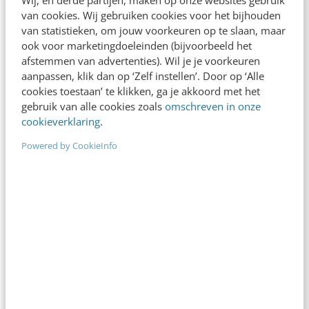
van cookies. Wij gebruiken cookies voor het bijhouden
door Michiel Ton.)
van statistieken, om jouw voorkeuren op te slaan, maar
ook voor marketingdoeleinden (bijvoorbeeld het
Dit bericht is geplaatst op ons open Business
afstemmen van advertenties). Wil je je voorkeuren
aanpassen, klik dan op ‘Zelf instellen’. Door op ‘Alle
channel en valt buiten de verantwoordelijkheid
cookies toestaan’ te klikken, ga je akkoord met het
van de redactie.
gebruik van alle cookies zoals
omschreven in onze
cookieverklaring
.
Powered by CookieInfo
Ook interessant voor jou
Bekijk alle blogartikelen →
Geef structuur aan je content met een
contentbibliotheek [5 stappen]
4 min
·
Inès Maus
“Bedrijven die stevig staan in hun waarden
komen deze geopolitieke storm het beste