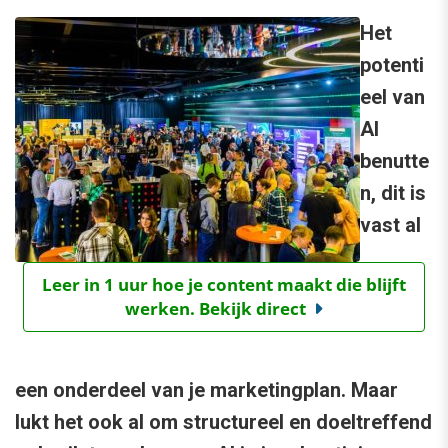
Het
potenti
eel van
AI
benutte
n, dit is
vast al
Leer in 1 uur hoe je content maakt die blijft
werken. Bekijk direct
een onderdeel van je marketingplan. Maar
lukt het ook al om structureel en doeltreffend