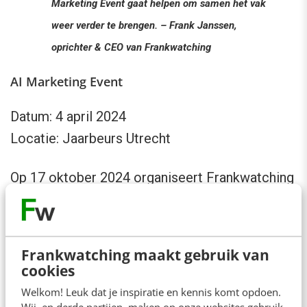
Marketing Event gaat helpen om samen het vak
weer verder te brengen. – Frank Janssen,
oprichter & CEO van Frankwatching
AI Marketing Event
Datum: 4 april 2024
Locatie: Jaarbeurs Utrecht
Op 17 oktober 2024 organiseert Frankwatching
ook
het AI Marcom Event
.
Voor meer informatie kun je terecht bij Elsbeth
Frankwatching maakt gebruik van
van den Berg, programmamanager Events bij
cookies
Frankwatching: 06-52814092 of
Welkom! Leuk dat je inspiratie en kennis komt opdoen.
elsbeth@frankwatching.com
. (Foto is gemaakt
Wij, en derde partijen, maken op onze websites gebruik