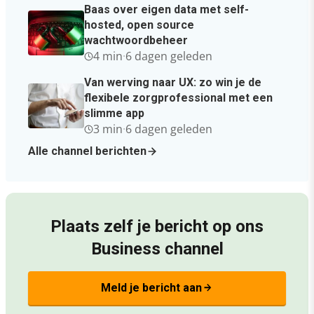
Baas over eigen data met self-
hosted, open source
wachtwoordbeheer
4 min
·
6 dagen geleden
Van werving naar UX: zo win je de
flexibele zorgprofessional met een
slimme app
3 min
·
6 dagen geleden
Alle channel berichten
Plaats zelf je bericht op ons
Business channel
Meld je bericht aan
arrow_forward