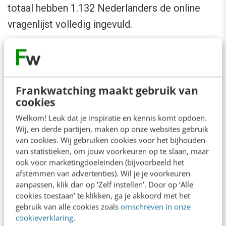
totaal hebben 1.132 Nederlanders de online
vragenlijst volledig ingevuld.
Dit bericht is geplaatst op ons open Business
channel en valt buiten de verantwoordelijkheid
van de redactie.
Frankwatching maakt gebruik van
cookies
Welkom! Leuk dat je inspiratie en kennis komt opdoen.
Wij, en derde partijen, maken op onze websites gebruik
Ook interessant voor jou
van cookies. Wij gebruiken cookies voor het bijhouden
Bekijk alle blogartikelen →
van statistieken, om jouw voorkeuren op te slaan, maar
ook voor marketingdoeleinden (bijvoorbeeld het
afstemmen van advertenties). Wil je je voorkeuren
Reflecteer met AI: 5 vragen die je een betere
aanpassen, klik dan op ‘Zelf instellen’. Door op ‘Alle
marketeer maken
cookies toestaan’ te klikken, ga je akkoord met het
3 min
·
Kim Pot
gebruik van alle cookies zoals
omschreven in onze
cookieverklaring
.
Je merk opleveren? Waarom een PDF niet