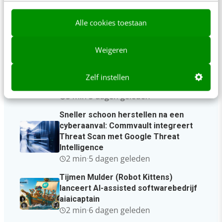
Alle cookies toestaan
Laatste berichten
Weigeren
RefugeeWork en Greenberry
lanceren vernieuwd
matchingplatform voor nieuwkomers
Zelf instellen
en werkgevers
3 min
·
3 dagen geleden
Sneller schoon herstellen na een
cyberaanval: Commvault integreert
Threat Scan met Google Threat
Intelligence
2 min
·
5 dagen geleden
Tijmen Mulder (Robot Kittens)
lanceert AI-assisted softwarebedrijf
aiaicaptain
2 min
·
6 dagen geleden