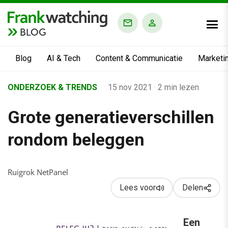
BLOG
Blog
AI & Tech
Content & Communicatie
Marketi
Home
ONDERZOEK & TRENDS
·
15 nov 2021
·
2 min lezen
›
Grote generatieverschillen
Business Channel
›
rondom beleggen
Alle artikelen
›
Ruigrok NetPanel
Grote generatieverschillen rondom beleggen
Lees voor
Delen
Een