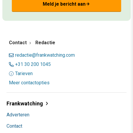
Meld je bericht aan
arrow_forward
Contact
Redactie
redactie@frankwatching.com
+31 30 200 1045
Tarieven
Meer contactopties
Frankwatching
Adverteren
Contact