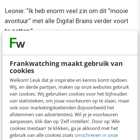
Leonie: “Ik heb enorm veel zin om dit “mooie
avontuur” met alle Digital Brains verder voort
te zetten.”
Dit bericht is geplaatst op ons open Business
channel en valt buiten de verantwoordelijkheid
Frankwatching maakt gebruik van
van de redactie.
cookies
Welkom! Leuk dat je inspiratie en kennis komt opdoen.
Wij, en derde partijen, maken op onze websites gebruik
van cookies. Wij gebruiken cookies voor het bijhouden
Ook interessant voor jou
van statistieken, om jouw voorkeuren op te slaan, maar
Bekijk alle blogartikelen →
ook voor marketingdoeleinden (bijvoorbeeld het
afstemmen van advertenties). Wil je je voorkeuren
aanpassen, klik dan op ‘Zelf instellen’. Door op ‘Alle
Reflecteer met AI: 5 vragen die je een betere
cookies toestaan’ te klikken, ga je akkoord met het
marketeer maken
gebruik van alle cookies zoals
omschreven in onze
3 min
·
Kim Pot