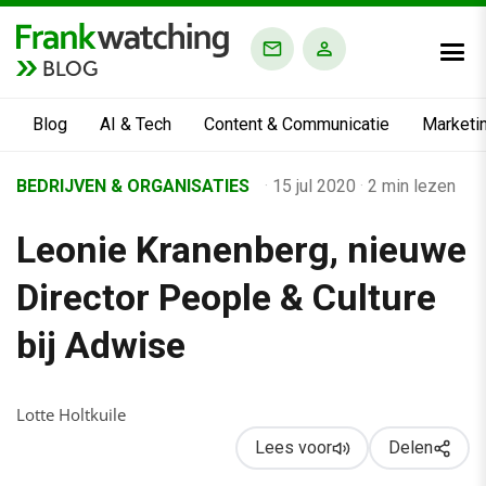
BLOG
Blog
AI & Tech
Content & Communicatie
Marketi
Home
BEDRIJVEN & ORGANISATIES
·
15 jul 2020
·
2 min lezen
›
Leonie Kranenberg, nieuwe
Business Channel
›
Director People & Culture
Mens & Werk
bij Adwise
›
Leonie Kranenberg, nieuwe Director People & Culture bij Adwi
Lotte Holtkuile
Lees voor
Delen