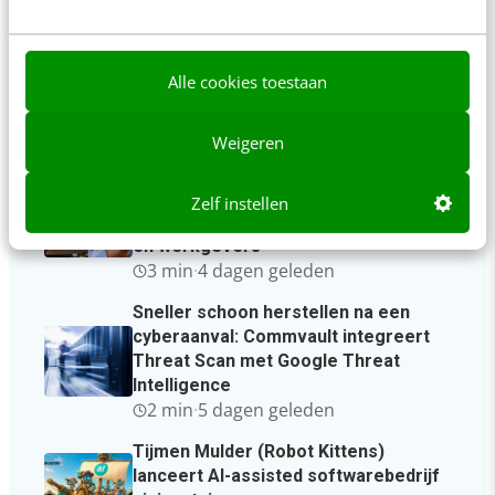
Alle cookies toestaan
Laatste berichten
Weigeren
RefugeeWork en Greenberry
lanceren vernieuwd
Zelf instellen
matchingplatform voor nieuwkomers
en werkgevers
3 min
·
4 dagen geleden
Sneller schoon herstellen na een
cyberaanval: Commvault integreert
Threat Scan met Google Threat
Intelligence
2 min
·
5 dagen geleden
Tijmen Mulder (Robot Kittens)
lanceert AI-assisted softwarebedrijf