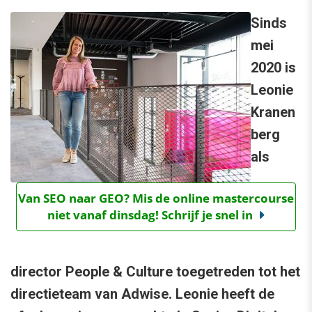
Sinds
mei
2020 is
Leonie
Kranen
berg
als
Van SEO naar GEO? Mis de online mastercourse
niet vanaf dinsdag! Schrijf je snel in
director People & Culture toegetreden tot het
directieteam van Adwise. Leonie heeft de