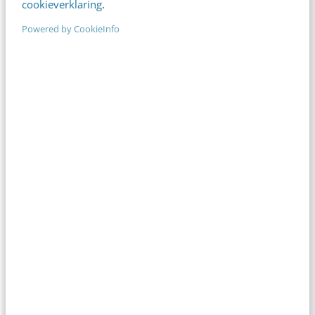
cookieverklaring
.
Je merk opleveren? Waarom een PDF niet
Powered by CookieInfo
meer genoeg is
5 min
·
Danny Verroen
Geef structuur aan je content met een
contentbibliotheek [5 stappen]
4 min
·
Inès Maus
“Bedrijven die stevig staan in hun waarden
komen deze geopolitieke storm het beste
door” [podcast]
3 min
·
Stef Heutink
Zo bouw je een AI die het niet met je eens is
[stappenplan]
6 min
·
Kim Pot