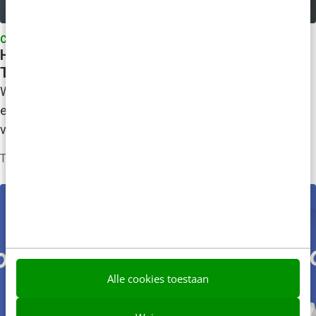
CAMPAGNES & CASES
Hoe wordt de mens gevormd door zijn tribe?
Tjipcast 035 met Daniëlle Braun
Wat is een organisatiecultuur? Hoe kun je het begrijpen
en welke invloed heeft cultuur op samenwerking,
verandering en leiderschap? In deze Tjipcast…
Tjipcast
·
7 jaar geleden
Alle cookies toestaan