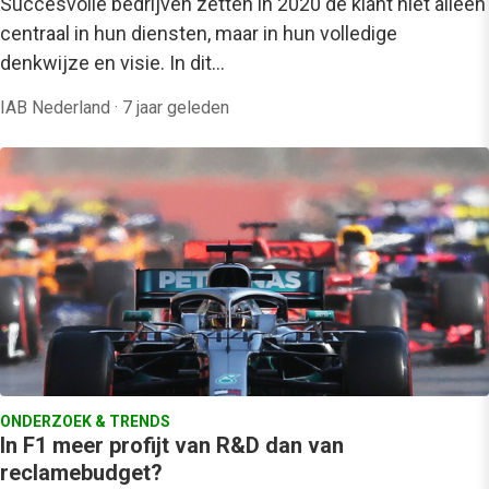
Succesvolle bedrijven zetten in 2020 de klant niet alleen
centraal in hun diensten, maar in hun volledige
denkwijze en visie. In dit…
IAB Nederland
·
7 jaar geleden
ONDERZOEK & TRENDS
In F1 meer profijt van R&D dan van
reclamebudget?