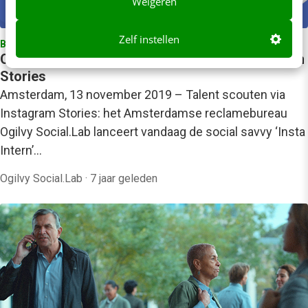
Weigeren
Zelf instellen
BEDRIJVEN & ORGANISATIES
Ogilvy Social.Lab werft jong talent via Instagram
Stories
Amsterdam, 13 november 2019 – Talent scouten via
Instagram Stories: het Amsterdamse reclamebureau
Ogilvy Social.Lab lanceert vandaag de social savvy ‘Insta
Intern’…
Ogilvy Social.Lab
·
7 jaar geleden