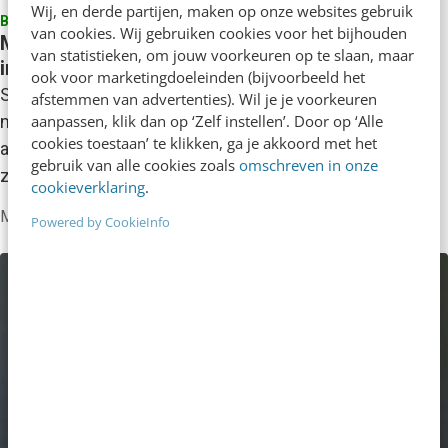
Wij, en derde partijen, maken op onze websites gebruik
BEDRIJVEN & ORGANISATIES
van cookies. Wij gebruiken cookies voor het bijhouden
MobPro lanceert self service DOOH en Mobile
van statistieken, om jouw voorkeuren op te slaan, maar
inkoopplatform
ook voor marketingdoeleinden (bijvoorbeeld het
Sage+Archer is een media-inkoopplatform waarmee
afstemmen van advertenties). Wil je je voorkeuren
marketeers nu naast mobiel ook digital out of home
aanpassen, klik dan op ‘Zelf instellen’. Door op ‘Alle
cookies toestaan’ te klikken, ga je akkoord met het
advertenties kunnen inkopen. Marketeers kunnen
gebruik van alle cookies zoals
omschreven in onze
zelfstandig campagnes inboeken…
cookieverklaring
.
MobPro
·
7 jaar geleden
Powered by CookieInfo