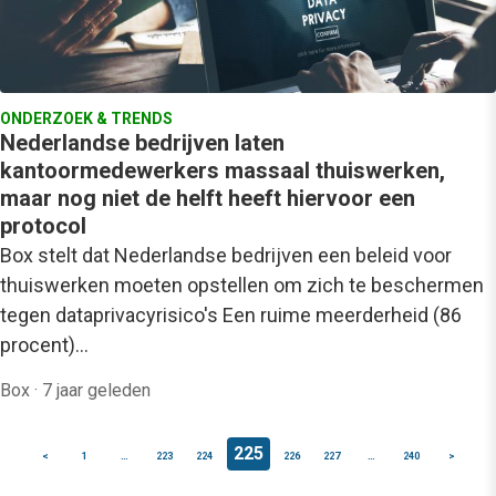
ONDERZOEK & TRENDS
Nederlandse bedrijven laten
kantoormedewerkers massaal thuiswerken,
maar nog niet de helft heeft hiervoor een
protocol
Box stelt dat Nederlandse bedrijven een beleid voor
thuiswerken moeten opstellen om zich te beschermen
tegen dataprivacyrisico's Een ruime meerderheid (86
procent)…
Box
·
7 jaar geleden
225
<
1
…
223
224
226
227
…
240
>