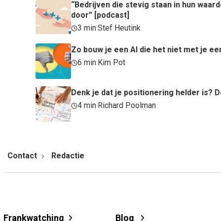
“Bedrijven die stevig staan in hun waa
door” [podcast]
3 min
·
Stef Heutink
Zo bouw je een AI die het niet met je ee
6 min
·
Kim Pot
Denk je dat je positionering helder is
4 min
·
Richard Poolman
Contact
Redactie
Frankwatching
Blog