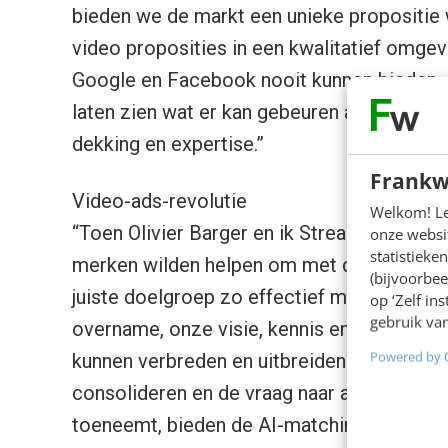
bieden we de markt een unieke propositie 
video proposities in een kwalitatief omgevi
Google en Facebook nooit kunnen bieden. Ik
laten zien wat er kan gebeuren als je loka
dekking en expertise.”
Frankw
Video-ads-revolutie
Welkom! Leu
“Toen Olivier Barger en ik Streamads in 2
onze websit
statistiek
merken wilden helpen om met de inzet van 
(bijvoorbee
juiste doelgroep zo effectief mogelijk te be
op ‘Zelf in
gebruik van
overname, onze visie, kennis en impact bi
Powered by 
kunnen verbreden en uitbreiden. Zeker in de
consolideren en de vraag naar alternatiev
toeneemt, bieden de AI-matching tool en 