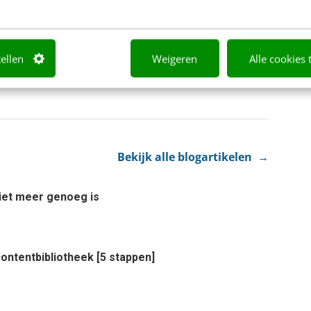
-ads-revolutie en daar maken wij graag deel
de Streamads -oprichters.
tellen
Weigeren
Alle cookies 
ss channel en valt buiten de
Bekijk alle blogartikelen →
et meer genoeg is
ontentbibliotheek [5 stappen]