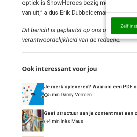
optiek is ShowHeroes bezig met een video
van uit,” aldus Erik Dubbeldeman, een van 
Zelf ins
Dit bericht is geplaatst op ons open Busine
verantwoordelijkheid van de redactie.
Ook interessant voor jou
Je merk opleveren? Waarom een PDF ni
5 min
·
Danny Verroen
Geef structuur aan je content met een c
4 min
·
Inès Maus