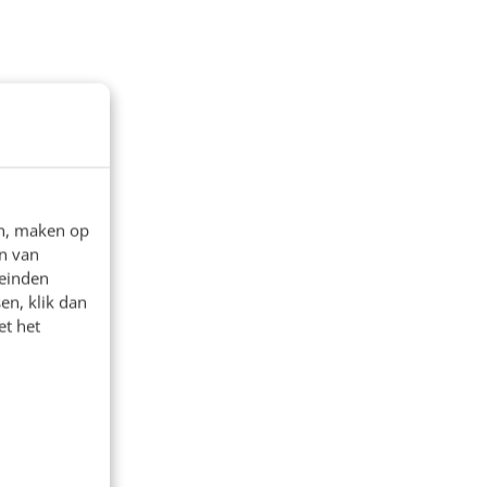
en, maken op
n van
leinden
en, klik dan
et het