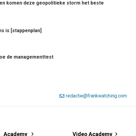
rden komen deze geopolitieke storm het beste
ns is [stappenplan]
? Doe de managementtest
redactie@frankwatching.com
Academy
Video Academy