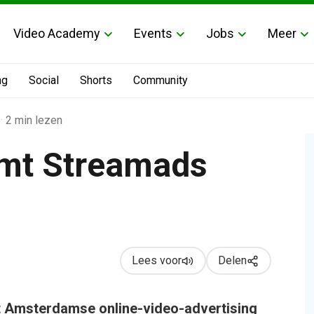
Video Academy
Events
Jobs
Meer
ng
Social
Shorts
Community
·
2 min lezen
mt Streamads
Lees voor
Delen
 Amsterdamse online-video-advertising