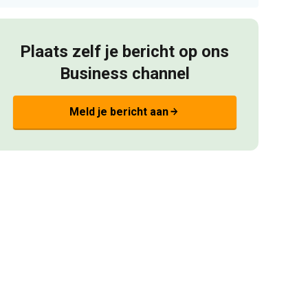
Plaats zelf je bericht op ons
Business channel
Meld je bericht aan
arrow_forward