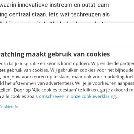
waarin innovatieve instream en outstream
ng centraal staan. Iets wat techreuzen als
 kijk ernaar uit de Nederlandse markt te
le inventory koppelt aan onze wereldwijde
atching maakt gebruik van cookies
k dat je inspiratie en kennis komt opdoen. Wij, en derde partij
013 oprichten, deden we dat omdat we
es gebruik van cookies. Wij gebruiken cookies voor het bijhoude
en, om jouw voorkeuren op te slaan, maar ook voor marketingdoe
innovatieve online video oplossingen de
ld het afstemmen van advertenties). Wil je je voorkeuren aanpass
reiken. Ik ben heel blij dat we nu, door de
stellen’. Door op ‘Alle cookies toestaan’ te klikken, ga je akkoord m
 alle cookies zoals
omschreven in onze cookieverklaring
.
nnen ons specialisme onlinevideo verder
CookieInfo
 huidige markt, waar veel partijen
en voor de bekende big-techplatformen
database van ShowHeroes uitkomst. In onze