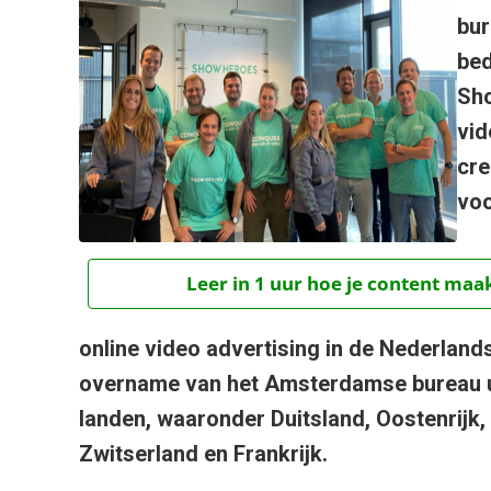
bur
bed
Sho
vid
cre
voo
Leer in 1 uur hoe je content maak
online video advertising in de Nederlan
overname van het Amsterdamse bureau ui
landen, waaronder Duitsland, Oostenrijk, 
Zwitserland en Frankrijk.