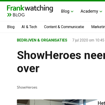
Blog
Academy
BLOG
Blog
AI & Tech
Content & Communicatie
Marketi
Home
BEDRIJVEN & ORGANISATIES
·
7 jul 2020
om 10:45
›
ShowHeroes nee
Business Channel
›
over
ShowHeroes neemt Streamads over
ShowHeroes
Het