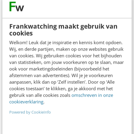
Ook interessant voor jou
Bekijk alle blogartikelen →
Frankwatching maakt gebruik van
cookies
Het meest vergeten hoofdstuk van je
Welkom! Leuk dat je inspiratie en kennis komt opdoen.
brandbook (en waarom het juist nu belangrijk
is)
Wij, en derde partijen, maken op onze websites gebruik
van cookies. Wij gebruiken cookies voor het bijhouden
5 min
·
Rosanne van Staalduinen
van statistieken, om jouw voorkeuren op te slaan, maar
ook voor marketingdoeleinden (bijvoorbeeld het
Reflecteer met AI: 5 vragen die je een betere
afstemmen van advertenties). Wil je je voorkeuren
marketeer maken
aanpassen, klik dan op ‘Zelf instellen’. Door op ‘Alle
3 min
·
Kim Pot
cookies toestaan’ te klikken, ga je akkoord met het
gebruik van alle cookies zoals
omschreven in onze
Je merk opleveren? Waarom een PDF niet
cookieverklaring
.
meer genoeg is
5 min
·
Danny Verroen
Powered by CookieInfo
Geef structuur aan je content met een
contentbibliotheek [5 stappen]