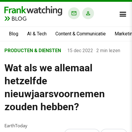
BLOG
Blog
AI & Tech
Content & Communicatie
Marketi
Home
PRODUCTEN & DIENSTEN
·
15 dec 2022
·
2 min lezen
›
Wat als we allemaal
Business Channel
›
hetzelfde
Alle artikelen
nieuwjaarsvoornemen
›
zouden hebben?
Wat als we allemaal hetzelfde nieuwjaarsvoornemen zouden 
EarthToday