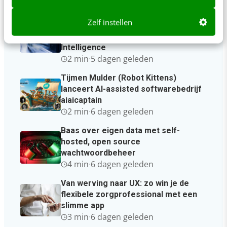
Sneller schoon herstellen na een
Zelf instellen
cyberaanval: Commvault integreert
Threat Scan met Google Threat
Intelligence
2 min
·
5 dagen geleden
Tijmen Mulder (Robot Kittens)
lanceert AI-assisted softwarebedrijf
aiaicaptain
2 min
·
6 dagen geleden
Baas over eigen data met self-
hosted, open source
wachtwoordbeheer
4 min
·
6 dagen geleden
Van werving naar UX: zo win je de
flexibele zorgprofessional met een
slimme app
3 min
·
6 dagen geleden