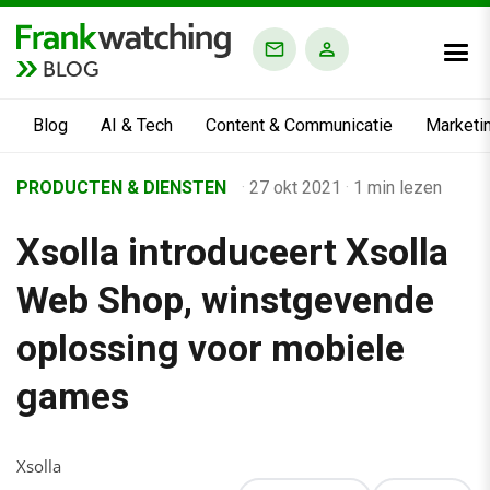
BLOG
Blog
AI & Tech
Content & Communicatie
Marketi
Home
PRODUCTEN & DIENSTEN
·
27 okt 2021
·
1 min lezen
›
Xsolla introduceert Xsolla
Business Channel
›
Web Shop, winstgevende
Alle artikelen
oplossing voor mobiele
›
games
Xsolla introduceert Xsolla Web Shop, winstgevende oplossi
Xsolla