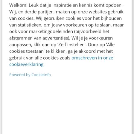
Welkom! Leuk dat je inspiratie en kennis komt opdoen.
6 min
·
Kim Pot
Wij, en derde partijen, maken op onze websites gebruik
van cookies. Wij gebruiken cookies voor het bijhouden
Denk je dat je positionering helder is? Doe de
van statistieken, om jouw voorkeuren op te slaan, maar
managementtest
ook voor marketingdoeleinden (bijvoorbeeld het
4 min
·
Richard Poolman
afstemmen van advertenties). Wil je je voorkeuren
aanpassen, klik dan op ‘Zelf instellen’. Door op ‘Alle
LinkedIn Ads is niet te duur, je biedt gewoon
cookies toestaan’ te klikken, ga je akkoord met het
te veel
gebruik van alle cookies zoals
omschreven in onze
6 min
·
Pieter-Jan Maleux
cookieverklaring
.
Powered by CookieInfo
AI-content rankt pas als je iets te zeggen
hebt
6 min
·
Sicco Dijkman