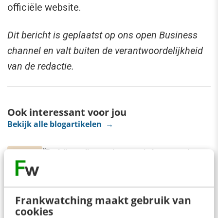
officiële website.
Dit bericht is geplaatst op ons open Business
channel en valt buiten de verantwoordelijkheid
van de redactie.
Ook interessant voor jou
Bekijk alle blogartikelen →
“Bedrijven die stevig staan in hun waarden
komen deze geopolitieke storm het beste
door” [podcast]
3 min
·
Stef Heutink
Frankwatching maakt gebruik van
Zo bouw je een AI die het niet met je eens is
cookies
[stappenplan]