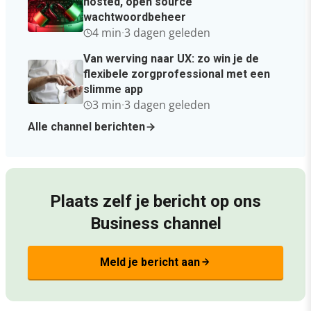
hosted, open source
wachtwoordbeheer
4 min
·
3 dagen geleden
Van werving naar UX: zo win je de
flexibele zorgprofessional met een
slimme app
3 min
·
3 dagen geleden
Alle channel berichten
Plaats zelf je bericht op ons
Business channel
Meld je bericht aan
arrow_forward