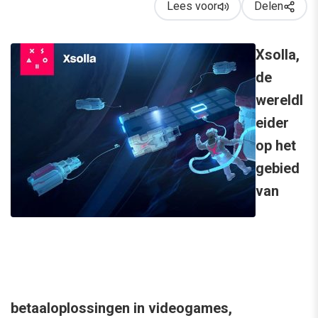
Lees voor
Delen
Xsolla,
de
wereldl
eider
op het
gebied
van
betaaloplossingen in videogames,