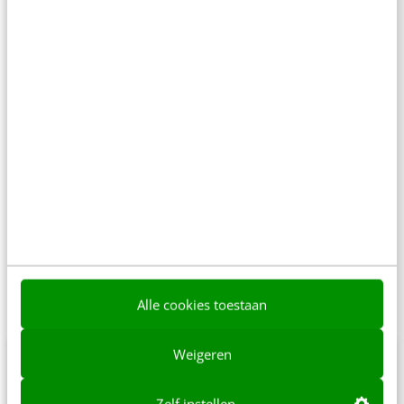
Frankwatching organiseert
jaarlijks events
als het
SocialToday Event, AI Marketing Event, Content
Conference, Employee Experience Event, AI
Communicatie Event en Conversational Conference.
Daarnaast organiseren we ook (kleinere) Meetups.
Interesse in jouw eigen kennisevent samen met
Frankwatching? Klik
hier
voor meer informatie over
onze Meetups.
Mis ook deze advertentiekansen niet!
Van whitepapers tot branded content en webinars.
Bekijk alle mogelijkheden op
onze
Alle cookies toestaan
adverteerderspagina
.
Weigeren
Alle informatie per event in een handig PDF
document. Ontvang een link naar de eventkit
Zelf instellen