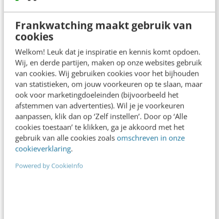
Frankwatching maakt gebruik van
cookies
Welkom! Leuk dat je inspiratie en kennis komt opdoen.
Wij, en derde partijen, maken op onze websites gebruik
van cookies. Wij gebruiken cookies voor het bijhouden
van statistieken, om jouw voorkeuren op te slaan, maar
ook voor marketingdoeleinden (bijvoorbeeld het
afstemmen van advertenties). Wil je je voorkeuren
aanpassen, klik dan op ‘Zelf instellen’. Door op ‘Alle
cookies toestaan’ te klikken, ga je akkoord met het
Zo werken we samen
gebruik van alle cookies zoals
omschreven in onze
cookieverklaring
.
We zorgen altijd voor de juiste professionele
begeleiding voorafgaand, tijdens en na afloop van een
Powered by CookieInfo
event. Zo helpen we je met het bepalen van de juiste
positionering. Van engagement & exposure (denk aan
wifi-sponsoring en VIP-lunch) tot leadgeneratie &
thought leadership (demo-stand en kennissessie).