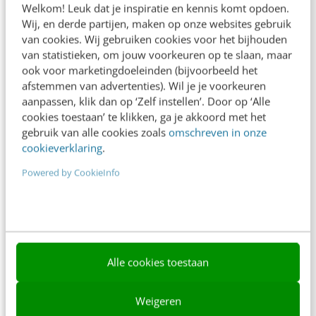
Welkom! Leuk dat je inspiratie en kennis komt opdoen.
Contact
Wij, en derde partijen, maken op onze websites gebruik
van cookies. Wij gebruiken cookies voor het bijhouden
Nieuwsbrieven
van statistieken, om jouw voorkeuren op te slaan, maar
ook voor marketingdoeleinden (bijvoorbeeld het
Over ons
afstemmen van advertenties). Wil je je voorkeuren
aanpassen, klik dan op ‘Zelf instellen’. Door op ‘Alle
Ons team
cookies toestaan’ te klikken, ga je akkoord met het
Werken bij
gebruik van alle cookies zoals
omschreven in onze
cookieverklaring
.
Whitepapers
Powered by CookieInfo
Blog
AI & Tech
Content & Communicatie
Alle cookies toestaan
Klantcontact & CX
Marketing
Weigeren