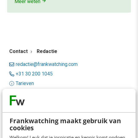
Meer weten
Contact
Redactie
redactie@frankwatching.com
+31 30 200 1045
Tarieven
Meer contactopties
Frankwatching
Frankwatching maakt gebruik van
Adverteren
cookies
Welkom! Leuk dat je inspiratie en kennis komt opdoen.
Contact