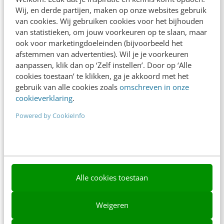
Wij, en derde partijen, maken op onze websites gebruik
Nieuwsbrieven
van cookies. Wij gebruiken cookies voor het bijhouden
van statistieken, om jouw voorkeuren op te slaan, maar
Over ons
ook voor marketingdoeleinden (bijvoorbeeld het
afstemmen van advertenties). Wil je je voorkeuren
Ons team
aanpassen, klik dan op ‘Zelf instellen’. Door op ‘Alle
cookies toestaan’ te klikken, ga je akkoord met het
Werken bij
gebruik van alle cookies zoals
omschreven in onze
Whitepapers
cookieverklaring
.
Powered by CookieInfo
Blog
AI & Tech
Content & Communicatie
Klantcontact & CX
Alle cookies toestaan
Marketing
Weigeren
Social