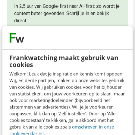
In 2,5 uur van Google-first naar AI-first: zo wordt je
content beter gevonden. Schrijf je in en bekijk
direct.
Meer weten
Frankwatching maakt gebruik van
cookies
Welkom! Leuk dat je inspiratie en kennis komt opdoen.
Wij, en derde partijen, maken op onze websites gebruik
Contact
Redactie
van cookies. Wij gebruiken cookies voor het bijhouden
redactie@frankwatching.com
van statistieken, om jouw voorkeuren op te slaan, maar
ook voor marketingdoeleinden (bijvoorbeeld het
+31 30 200 1045
afstemmen van advertenties). Wil je je voorkeuren
Tarieven
aanpassen, klik dan op ‘Zelf instellen’. Door op ‘Alle
cookies toestaan’ te klikken, ga je akkoord met het
Meer contactopties
gebruik van alle cookies zoals
omschreven in onze
cookieverklaring
.