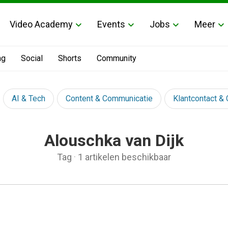
Video Academy
Events
Jobs
Meer
ng
Social
Shorts
Community
AI & Tech
Content & Communicatie
Klantcontact &
Alouschka van Dijk
Tag
·
1 artikelen beschikbaar