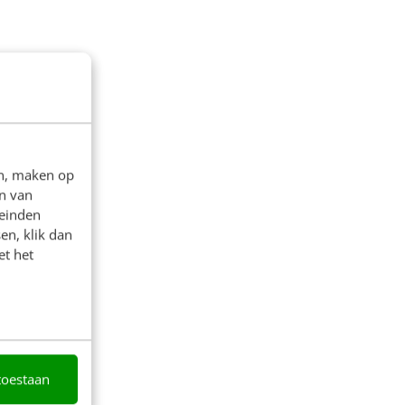
en, maken op
n van
leinden
en, klik dan
et het
toestaan