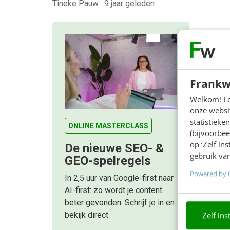
Tineke Pauw
·
9 jaar geleden
Frankw
Welkom! Leu
onze websit
statistiek
ONLINE MASTERCLASS
(bijvoorbee
op ‘Zelf in
De nieuwe SEO- &
gebruik van
GEO-spelregels
Powered by 
In 2,5 uur van Google-first naar
AI-first: zo wordt je content
beter gevonden. Schrijf je in en
bekijk direct.
Zelf ins