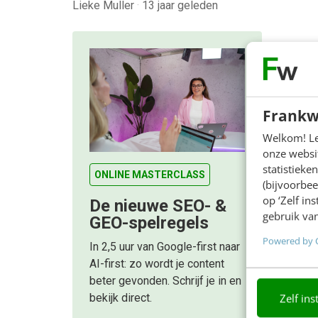
Lieke Muller
·
13 jaar geleden
Frankw
Welkom! Leu
onze websit
statistiek
ONLINE MASTERCLASS
(bijvoorbee
op ‘Zelf in
De nieuwe SEO- &
gebruik van
GEO-spelregels
Powered by 
In 2,5 uur van Google-first naar
AI-first: zo wordt je content
beter gevonden. Schrijf je in en
Zelf ins
bekijk direct.