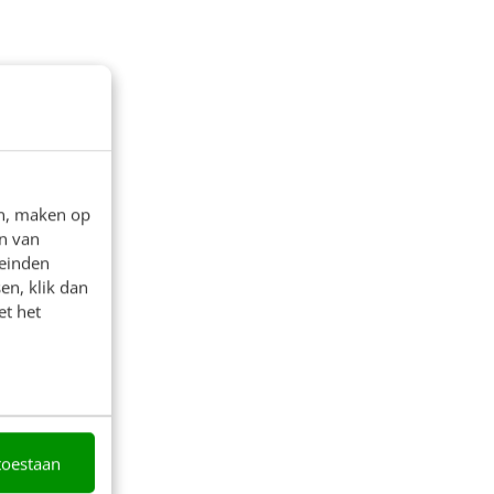
en, maken op
n van
leinden
en, klik dan
et het
toestaan