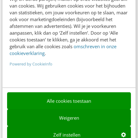
van cookies. Wij gebruiken cookies voor het bijhouden
Over ons
van statistieken, om jouw voorkeuren op te slaan, maar
ook voor marketingdoeleinden (bijvoorbeeld het
Ons team
afstemmen van advertenties). Wil je je voorkeuren
Werken bij
aanpassen, klik dan op ‘Zelf instellen’. Door op ‘Alle
cookies toestaan’ te klikken, ga je akkoord met het
Whitepapers
gebruik van alle cookies zoals
omschreven in onze
cookieverklaring
.
Blog
Powered by CookieInfo
AI & Tech
Content & Communicatie
Klantcontact & CX
Alle cookies toestaan
Marketing
Social
Weigeren
Themanieuwsbrieven
Zelf instellen