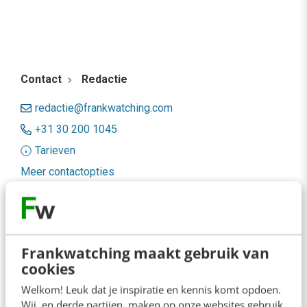
Contact
Redactie
redactie@frankwatching.com
+31 30 200 1045
Tarieven
Meer contactopties
Frankwatching
Adverteren
Frankwatching maakt gebruik van
cookies
Contact
Welkom! Leuk dat je inspiratie en kennis komt opdoen.
Nieuwsbrieven
Wij, en derde partijen, maken op onze websites gebruik