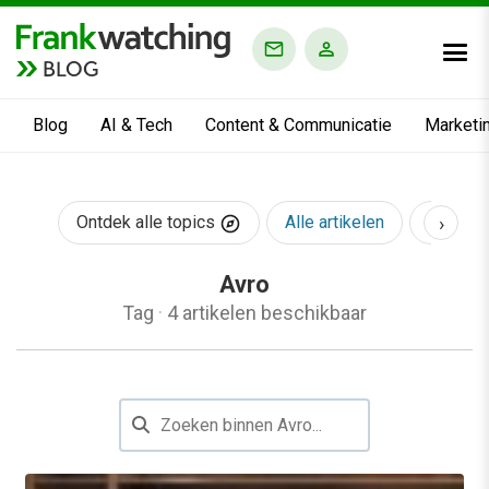
BLOG
Blog
AI & Tech
Content & Communicatie
Marketi
›
Ontdek alle topics
Alle artikelen
AI & Te
Avro
Tag
·
4 artikelen beschikbaar