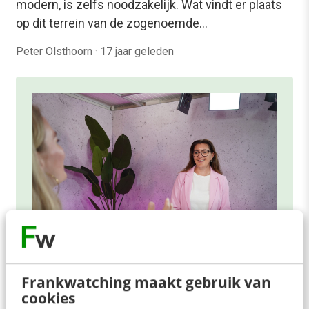
modern, is zelfs noodzakelijk. Wat vindt er plaats
op dit terrein van de zogenoemde…
Peter Olsthoorn
·
17 jaar geleden
Frankwatching maakt gebruik van
ONLINE MASTERCLASS
cookies
De nieuwe SEO- & GEO-