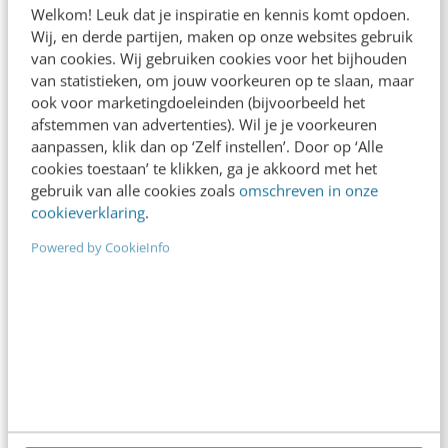
Welkom! Leuk dat je inspiratie en kennis komt opdoen.
spelregels
Wij, en derde partijen, maken op onze websites gebruik
In 2,5 uur van Google-first naar AI-first: zo wordt je
van cookies. Wij gebruiken cookies voor het bijhouden
van statistieken, om jouw voorkeuren op te slaan, maar
content beter gevonden. Schrijf je in en bekijk
ook voor marketingdoeleinden (bijvoorbeeld het
direct.
afstemmen van advertenties). Wil je je voorkeuren
Meer weten
aanpassen, klik dan op ‘Zelf instellen’. Door op ‘Alle
cookies toestaan’ te klikken, ga je akkoord met het
gebruik van alle cookies zoals
omschreven in onze
cookieverklaring
.
Powered by CookieInfo
Contact
Redactie
redactie@frankwatching.com
+31 30 200 1045
Tarieven
Meer contactopties