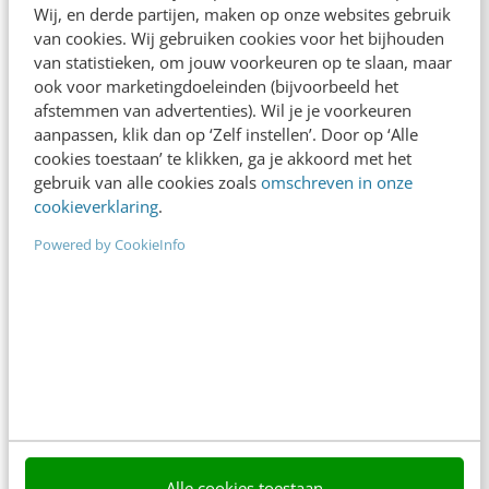
In 2,5 uur van Google-first naar AI-first: zo wordt je
Wij, en derde partijen, maken op onze websites gebruik
content beter gevonden. Schrijf je in en bekijk
van cookies. Wij gebruiken cookies voor het bijhouden
direct.
van statistieken, om jouw voorkeuren op te slaan, maar
ook voor marketingdoeleinden (bijvoorbeeld het
Meer weten
afstemmen van advertenties). Wil je je voorkeuren
aanpassen, klik dan op ‘Zelf instellen’. Door op ‘Alle
cookies toestaan’ te klikken, ga je akkoord met het
gebruik van alle cookies zoals
omschreven in onze
cookieverklaring
.
Powered by CookieInfo
Contact
Redactie
redactie@frankwatching.com
+31 30 200 1045
Tarieven
Meer contactopties
Alle cookies toestaan