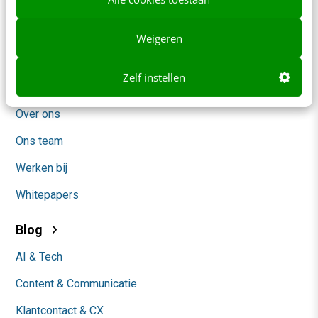
Frankwatching
Adverteren
Weigeren
Contact
Zelf instellen
Nieuwsbrieven
Over ons
Ons team
Werken bij
Whitepapers
Blog
AI & Tech
Content & Communicatie
Klantcontact & CX