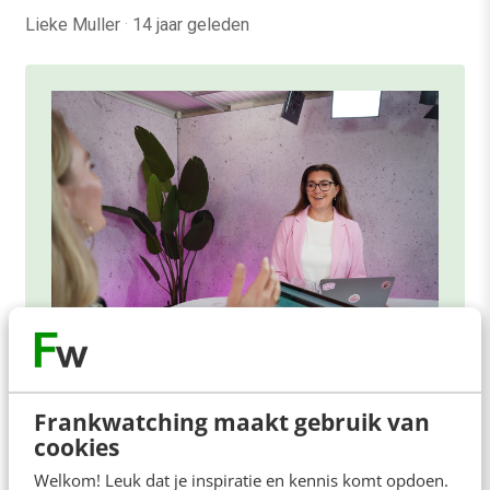
Lieke Muller
·
14 jaar geleden
ONLINE MASTERCLASS
Frankwatching maakt gebruik van
De nieuwe SEO- & GEO-
cookies
spelregels
Welkom! Leuk dat je inspiratie en kennis komt opdoen.