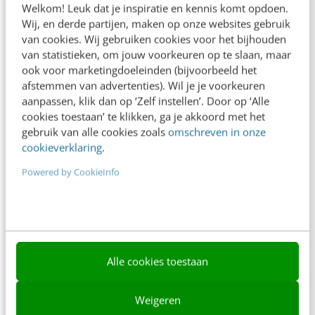
Welkom! Leuk dat je inspiratie en kennis komt opdoen.
Contact
Wij, en derde partijen, maken op onze websites gebruik
van cookies. Wij gebruiken cookies voor het bijhouden
Nieuwsbrieven
van statistieken, om jouw voorkeuren op te slaan, maar
ook voor marketingdoeleinden (bijvoorbeeld het
Over ons
afstemmen van advertenties). Wil je je voorkeuren
aanpassen, klik dan op ‘Zelf instellen’. Door op ‘Alle
Ons team
cookies toestaan’ te klikken, ga je akkoord met het
Werken bij
gebruik van alle cookies zoals
omschreven in onze
cookieverklaring
.
Whitepapers
Powered by CookieInfo
Blog
AI & Tech
Content & Communicatie
Alle cookies toestaan
Klantcontact & CX
Marketing
Weigeren