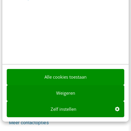
spelregels
In 2,5 uur van Google-first naar AI-first: zo wordt je
content beter gevonden. Schrijf je in en bekijk
direct.
Meer weten
Alle cookies toestaan
Contact
Redactie
Weigeren
redactie@frankwatching.com
+31 30 200 1045
Zelf instellen
Tarieven
Meer contactopties